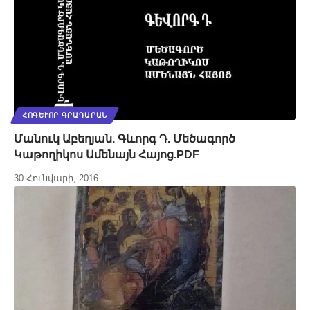
ՀՈԳԵՒՈՐ ԳՐԱԴԱՐԱՆ
Մանուկ Աբեղյան. Գևորգ Դ. Մեծագործ
Կաթողիկոս Ամենայն Հայոց.PDF
30 Հունվարի, 2016