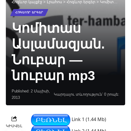
Հոգևոր կայքէջ
>
Լրահոս
>
Հոգևոր երգեր
>
Կոմիտաս Ասլամազյան. Նուբար — նուբար mp3
ՀՈԳԵՒՈՐ ԵՐԳԵՐ
Կոմիտաս
Ասլամազյան.
Նուբար —
նուբար mp3
Published: 2 Մայիսի,
Կարդալու տևողություն՝ 0 րոպե:
2013
Link 1 (1.44 Mb)
ԿԻՍՎԵԼ
Link 2 (1.44 Mb)