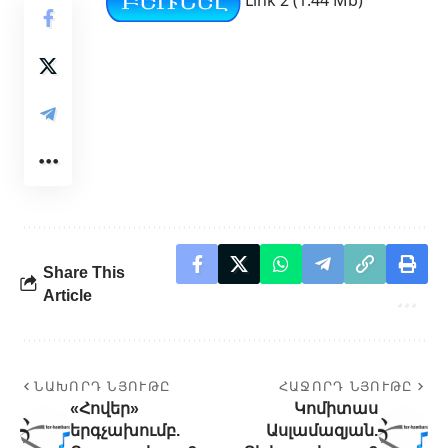
Share This
Article
ՆԱԽՈՐԴ ՆՅՈՒԹԸ
ՀԱՋՈՐԴ ՆՅՈՒԹԸ
«Հովեր»
Կոմիտաս
երգչախումբ.
Ասլամազյան.