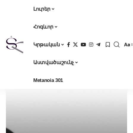
Լուրեր
Հոգևոր
Aa
Կրթական
Fon
Res
Աստվածաշունչ
Metanoia 301