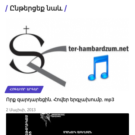
Ընթերցեք նաև
ՀՈԳԵՒՈՐ ԵՐԳԵՐ
Որք զարդարեցին. Հովեր երգչախումբ. mp3
2 Մայիսի, 2013