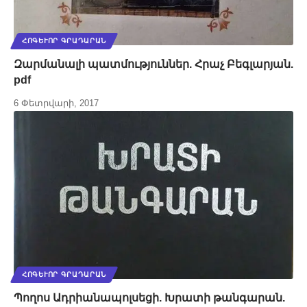
ՀՈԳԵՒՈՐ ԳՐԱԴԱՐԱՆ
Զարմանալի պատմություններ. Հրաչ Բեգլարյան.
pdf
6 Փետրվարի, 2017
ՀՈԳԵՒՈՐ ԳՐԱԴԱՐԱՆ
Պողոս Ադրիանապոլսեցի. Խրատի թանգարան.