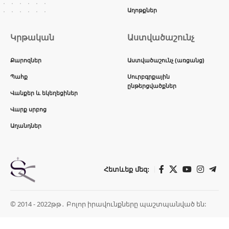
Աղոթքներ
Կրթական
Աստվածաշունչ
Քարոզներ
Աստվածաշունչ (առցանց)
Պահք
Սուրբգրքային
ընթերցվածքներ
Վանքեր և եկեղեցիներ
Վարք սրբոց
Աղանդներ
Հետևեք մեզ:
© 2014 - 2022թթ․ Բոլոր իրավունքները պաշտպանված են: