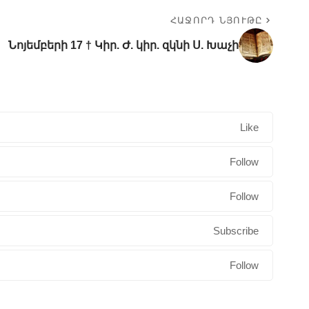
ՀԱՋՈՐԴ ՆՅՈՒԹԸ
Նոյեմբերի 17 † Կիր. Ժ. կիր. զկնի Ս. Խաչի
Like
Follow
Follow
Subscribe
Follow