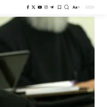
Aa
Font
Resizer