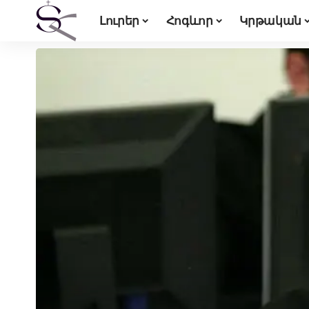
Լուրեր
Հոգևոր
Կրթական