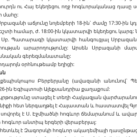
ուրդն ու Հայ Եկեղեցու ողջ հոգևորականաց դասը 
 մահը:
րբազանի աճյունը նոյեմբերի 18-ին` ժամը 17:30-ին կ
շտի համար, ժ. 18:00-ին կկատարվի եկեղեցու կարգ: Նոյ
ս Սբ. Պատարագի կկատարվի հանգուցյալ Սրբազանի
րության արարողությունը: Արսեն Սրբազանի մա
անական գերեզմանատանը:
արոյն օրհնութեամբ եղիցի:
ան
քեպիսկոպոս Բերբերյանը (ավազանի անունով` Պետ
26-ին Եգիպտոսի Ալեքսանդրիա քաղաքում:
թությունը ստացել է տեղի Հայկազյան վարժարանու
անիքի հետ ներգաղթել է Հայաստան և հաստատվել Գյո
թ. սովորել է Ս. Էջմիածնի հոգևոր ճեմարանում և ա
հոգևոր անտիպ երգերի վերաբերյալ:
թ. հետևել է Զագորսկի հոգևոր ակադեմիայի դասընթաց