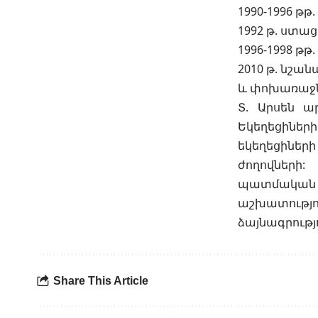
1990-1996 թթ
1992 թ. ստաց
1996-1998 թթ
2010 թ. նշա
և փոխառաջնո
Տ. Արսեն ա
Եկեղեցիներ
եկեղեցիներ
ժողովների:
պատմական ո
աշխատությ
ձայնագրությ
Share This Article