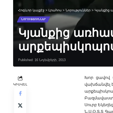
Հոգևոր կայքէջ
>
Լրահոս
>
Նորություններ
>
Կյանքից 
ՆՈՐՈՒԹՅՈՒՆՆԵՐ
Կյանքից առհավ
արքեպիսկոպոս
Published: 16 Նոյեմբերի, 2013
Խոր ցավով տ
վախճանվել է
ԿԻՍՎԵԼ
արքեպիսկոպ
Բազմավաստա
Սուրբ Եկեղ
Ն.Ս.Օ.Տ.Տ Գ