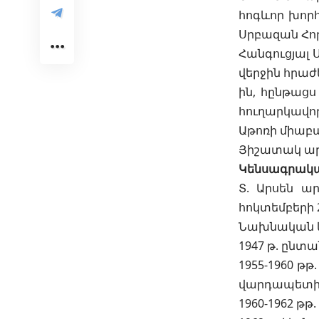
հոգևոր խորհ
Սրբազան Հոր
Հանգուցյալ Ս
վերջին հրաժե
ին, հընթաց
հուղարկավո
Աթոռի միաբ
Յիշատակ արդ
Կենսագրակ
Տ. Արսեն ար
հոկտեմբերի 
Նախնական կր
1947 թ. ընտ
1955-1960 թ
վարդապետի 
1960-1962 թ