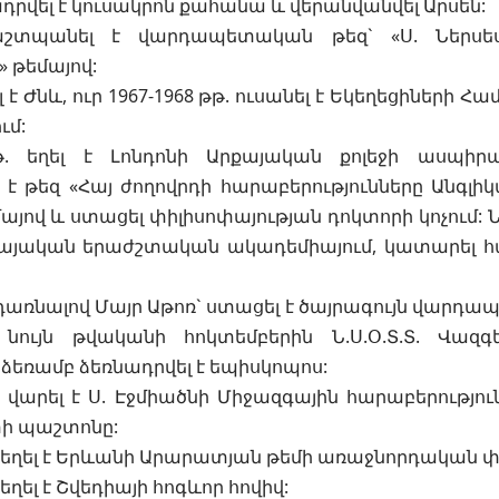
նադրվել է կուսակրոն քահանա և վերանվանվել Արսեն:
աշտպանել է վարդապետական թեզ` «Ս. Ներսե
 թեմայով:
ել է Ժնև, ուր 1967-1968 թթ. ուսանել է Եկեղեցիների
ւմ:
թթ. եղել է Լոնդոնի Արքայական քոլեջի ասպի
 թեզ «Հայ ժողովրդի հարաբերությունները Անգլիկա
մայով և ստացել փիլիսոփայության դոկտորի կոչում: Նո
քայական երաժշտական ակադեմիայում, կատարել հա
ադառնալով Մայր Աթոռ` ստացել է ծայրագույն վարդ
նույն թվականի հոկտեմբերին Ն.Ս.Օ.Տ.Տ. Վազ
ձեռամբ ձեռնադրվել է եպիսկոպոս:
թ. վարել է Ս. Էջմիածնի Միջազգային հարաբերությո
ի պաշտոնը:
թ. եղել է Երևանի Արարատյան թեմի առաջնորդական 
 եղել է Շվեդիայի հոգևոր հովիվ: