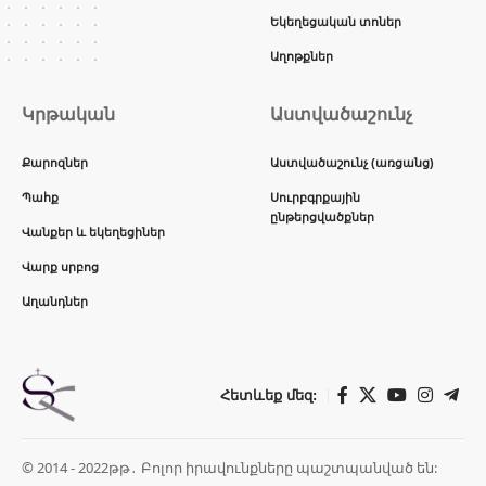
Եկեղեցական տոներ
Աղոթքներ
Կրթական
Աստվածաշունչ
Քարոզներ
Աստվածաշունչ (առցանց)
Պահք
Սուրբգրքային
ընթերցվածքներ
Վանքեր և եկեղեցիներ
Վարք սրբոց
Աղանդներ
Հետևեք մեզ:
© 2014 - 2022թթ․ Բոլոր իրավունքները պաշտպանված են: