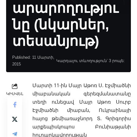
արարողությու
նը (նկարներ,
տեսանյութ)
Published: 11 Մարտի,
Կարդալու տևողություն՝ 3 րոպե:
2015
Մարտի 11-ին Մայր
Աթոռ Ս. Էջմիածնի
միաբանական գերեզմանատանը
ԿԻՍՎԵԼ
տեղի ունեցավ Մայր Աթոռ Սուրբ
Էջմիածնի միաբան, Ուկրաինայի
հայոց թեմիառաջնորդ Տ. Գրիգորիս
արքեպիսկոպոս Բունիաթյանի
հուղարկավորության