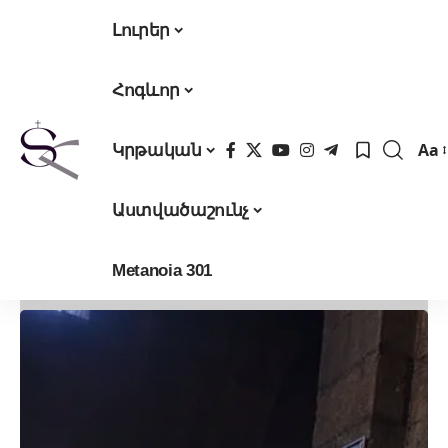
Լուրեր
Հոգևոր
Aa
Կրթական
Fon
Res
Աստվածաշունչ
Metanoia 301