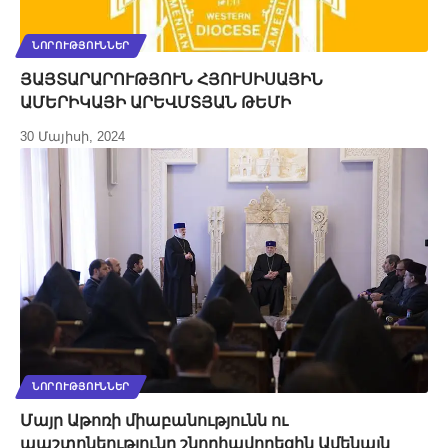
ՆՈՐՈՒԹՅՈՒՆՆԵՐ
ՅԱՅՏԱՐԱՐՈՒԹՅՈՒՆ ՀՅՈՒՍԻՍԱՅԻՆ
ԱՄԵՐԻԿԱՅԻ ԱՐԵՎՄՏՅԱՆ ԹԵՄԻ
30 Մայիսի, 2024
ՆՈՐՈՒԹՅՈՒՆՆԵՐ
Մայր Աթոռի միաբանությունն ու
պաշտոնեությունը շնորհավորեցին Ամենայն