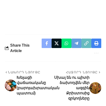
Share This
Article
ՆԱԽՈՐԴ ՆՅՈՒԹԸ
ՀԱՋՈՐԴ ՆՅՈՒԹԸ
Խելացի
Սխալ են ու պիտի
վաճառականը
ձախողվեն մեր
(բարոյախրատական
ազգին
պատում)
Քրիստոսից
զրկողները