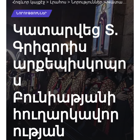
Հոգևոր կայքէջ
>
Լրահոս
>
Նորություններ
>
Կատարվեց Տ. Գրիգորիս արքեպիսկոպոս Բունիաթյանի հուղարկավորության արարողությունը (նկարներ, տեսանյութ)
ՆՈՐՈՒԹՅՈՒՆՆԵՐ
Կատարվեց Տ.
Գրիգորիս
արքեպիսկոպո
ս
Բունիաթյանի
հուղարկավոր
ության