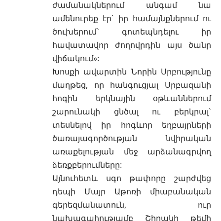
ժամանակներում անգամ նա
ամենուրեք էր` իր համայնքներում ու
ծուխերում` գոտեպնդելու իր
հավատավոր ժողովրդին այս ծանր
վիճակում»:
Խոսքի ավարտին Նորին Սրբությունը
մաղթեց, որ հանգուցյալ Սրբազանի
հոգին երկնային օթևաններում
շարունակի ցնծալ ու բերկրալ`
տեսնելով իր հոգևոր եղբայրների
ծառայագործության նվիրական
առաքելության մեջ արձանագրվող
ձեռքբերումները:
Այնուհետև սգո թափորը շարժվեց
դեպի Մայր Աթոռի միաբանական
գերեզմանատուն, ուր
նախագահությամբ Շիրակի թեմի