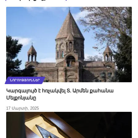
ՆՈՐՈՒԹՅՈՒՆՆԵՐ
Կարգալույծ է հռչակվել Տ. Արմեն քահանա
Մելքոնյանը
17 Մարտի, 2025