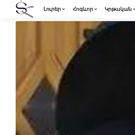
Լուրեր
Հոգևոր
Կրթական