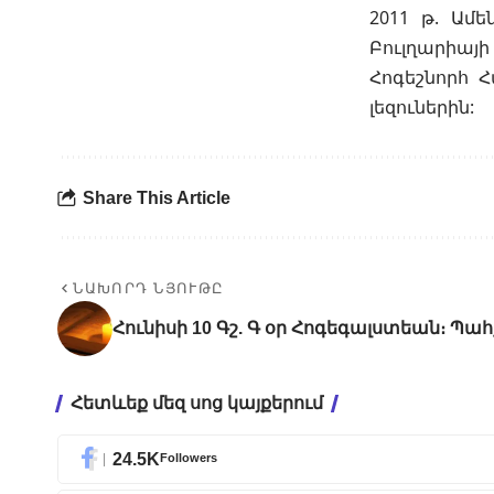
2011 թ. Ամ
Բուլղարիայ
Հոգեշնորհ Հ
լեզուներին:
Share This Article
ՆԱԽՈՐԴ ՆՅՈՒԹԸ
Հունիսի 10 Գշ. Գ օր Հոգեգալստեան։ Պահ
Հետևեք մեզ սոց կայքերում
24.5K
Followers