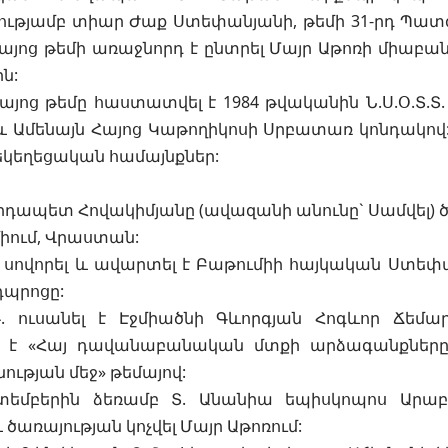
թյամբ տիար Ժաք Ստեփանյանի, թեմի 31-րդ Պա
այոց թեմի առաջնորդ է ընտրել Մայր Աթոռի միաբ
ն:
յոց թեմը հաստատվել է 1984 թվականին Ն.Ս.Օ.Տ.Տ.
Ամենայն Հայոց Կաթողիկոսի Սրբատառ կոնդակով: 
եկեղեցական համայնքներ:
դապետ Հովակիմյանը (ավազանի անունը` Սամվել) ծնվել
միում, Վրաստան:
թ. սովորել և ավարտել է Բաթումիի հայկական Ստե
դպրոցը:
թթ. ուսանել է Էջմիածնի Գևորգյան Հոգևոր Ճեմ
է «Հայ դավանաբանական մտքի արձագանքները Ս
ության մեջ» թեմայով:
կտեմբերին ձեռամբ Տ. Անանիա եպիսկոպոս Արաբ
ծառայության կոչվել Մայր Աթոռում: