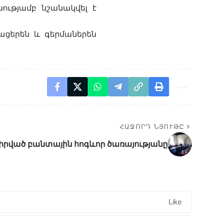
ությամբ նշանակվել է
րացերեն և գերմաներեն
ՀԱՋՈՐԴ ՆՅՈՒԹԸ
իրված բանտային հոգևոր ծառայությանը
Like