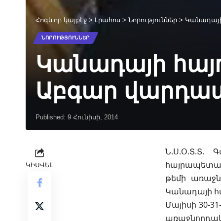
Հոգևոր կայքէջ
>
Լրահոս
>
Նորություններ
>
Կանադայի
ՆՈՐՈՒԹՅՈՒՆՆԵՐ
Կանադայի հայո
Աբգար վարդա
Published: 9 Հունիսի, 2014
Ն.Ս.Օ.Տ.Տ
հայրապետակա
ԿԻՍՎԵԼ
թեմի առաջն
Կանադայի հ
Մայիսի 30-3
առաջնորդ