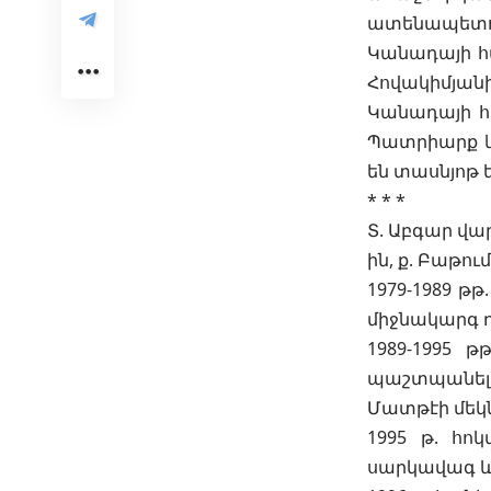
ատենապետու
Կանադայի հ
Հովակիմյանի
Կանադայի հա
Պատրիարք և 
են տասնյոթ 
* * *
Տ. Աբգար վար
ին, ք. Բաթու
1979-1989 թ
միջնակարգ 
1989-1995 
պաշտպանել 
Մատթէի մեկն
1995 թ. հո
սարկավագ և 