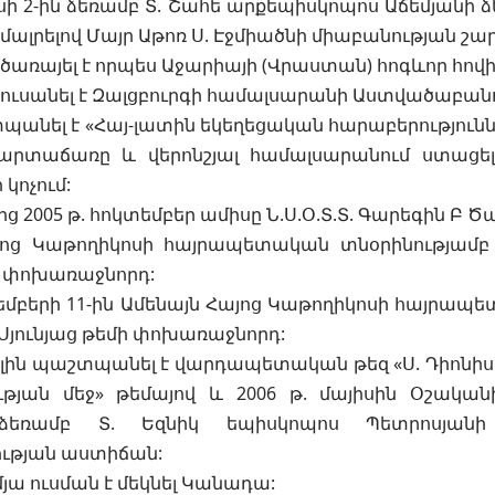
նիսի 2-ին ձեռամբ Տ. Շահե արքեպիսկոպոս Աճեմյանի ձ
ալրելով Մայր Աթոռ Ս. Էջմիածնի միաբանության շար
. ծառայել է որպես Աջարիայի (Վրաստան) հոգևոր հովի
թ. ուսանել է Զալցբուրգի համալսարանի Աստվածաբան
տպանել է «Հայ-լատին եկեղեցական հարաբերություննե
արտաճառը և վերոնշյալ համալսարանում ստացե
կոչում:
սից 2005 թ. հոկտեմբեր ամիսը Ն.Ս.Օ.Տ.Տ. Գարեգին Բ
յոց Կաթողիկոսի հայրապետական տնօրինությամբ 
և փոխառաջնորդ:
տեմբերի 11-ին Ամենայն Հայոց Կաթողիկոսի հայրապ
 Սյունյաց թեմի փոխառաջնորդ:
իլին պաշտպանել է վարդապետական թեզ «Ս. Դիոնի
թյան մեջ» թեմայով և 2006 թ. մայիսին Օշակա
 ձեռամբ Տ. Եզնիկ եպիսկոպոս Պետրոսյան
ւթյան աստիճան:
մյա ուսման է մեկնել Կանադա: