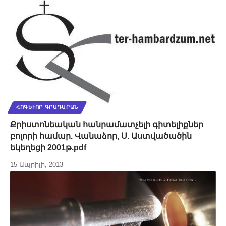
ՀՈԳԵՒՈՐ ԳՐԱԴԱՐԱՆ
Քրիստոնեական հանրամատչելի գիտելիքներ
բոլորի համար. Վանաձոր, Ս. Աստվածածին
եկեղեցի 2001թ.pdf
15 Ապրիլի, 2013