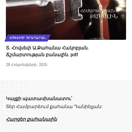
ՀՈԳԵՒՈՐ ԳՐԱԴԱՐԱՆ
Տ. Հովսեփ Ա.Քահանա Հակոբյան.
Ճշմարտության բանալին. pdf
29 Հոկտեմբերի, 2015
Կայքի պատասխանատու՝
Տեր Համբարձում քահանա Դանիելյան:
Հարցեր քահանային