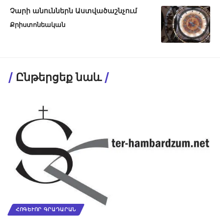
Չարի անուններն Աստվածաշնչում
Քրիստոնեական
Ընթերցեք նաև
ՀՈԳԵՒՈՐ ԳՐԱԴԱՐԱՆ