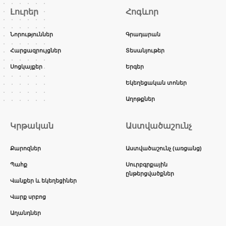
Լուրեր
Հոգևոր
Նորություններ
Գրադարան
Հարցազրույցներ
Տեսանյութեր
Սոցկայքեր
Երգեր
Եկեղեցական տոներ
Աղոթքներ
Կրթական
Աստվածաշունչ
Քարոզներ
Աստվածաշունչ (առցանց)
Պահք
Սուրբգրքային
ընթերցվածքներ
Վանքեր և եկեղեցիներ
Վարք սրբոց
Աղանդներ