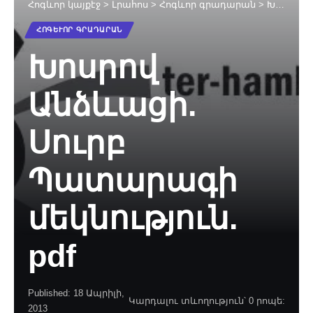
Հոգևոր կայքէջ
>
Լրահոս
>
Հոգևոր գրադարան
>
Խոսրով Անձևացի. Սուրբ Պատարագի մեկնություն. pdf
ՀՈԳԵՒՈՐ ԳՐԱԴԱՐԱՆ
Խոսրով
Անձևացի.
Սուրբ
Պատարագի
մեկնություն.
pdf
Published: 18 Ապրիլի,
Կարդալու տևողություն՝ 0 րոպե:
2013