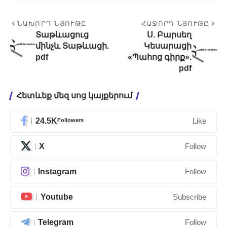
ՆԱԽՈՐԴ ՆՅՈՒԹԸ
ՀԱՋՈՐԴ ՆՅՈՒԹԸ
Տաթևացուց
Ս. Բարսեղ
մինչև Տաթևացի.
Կեսարացի
pdf
«Պահոց գիրք».
pdf
Հետևեք մեզ սոց կայքերում
24.5K
Followers
Like
X
Follow
Instagram
Follow
Youtube
Subscribe
Telegram
Follow