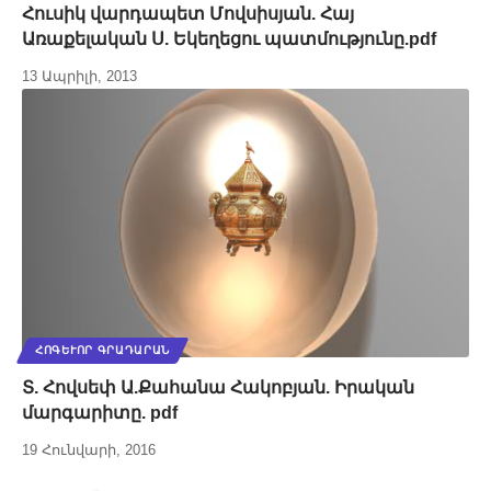
Հուսիկ վարդապետ Մովսիսյան. Հայ
Առաքելական Ս. Եկեղեցու պատմությունը.pdf
13 Ապրիլի, 2013
ՀՈԳԵՒՈՐ ԳՐԱԴԱՐԱՆ
Տ. Հովսեփ Ա.Քահանա Հակոբյան. Իրական
մարգարիտը. pdf
19 Հունվարի, 2016