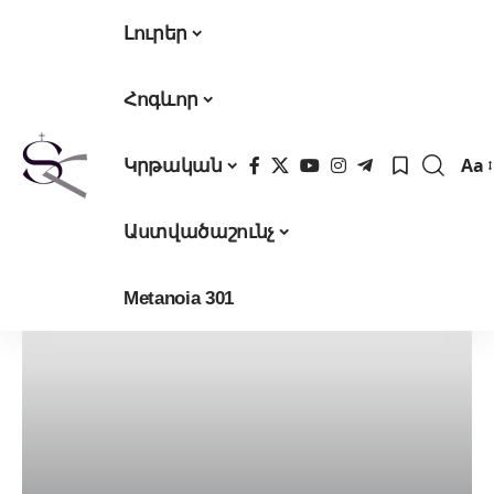
Լուրեր
Հոգևոր
Aa
Կրթական
Fon
Res
Աստվածաշունչ
Metanoia 301