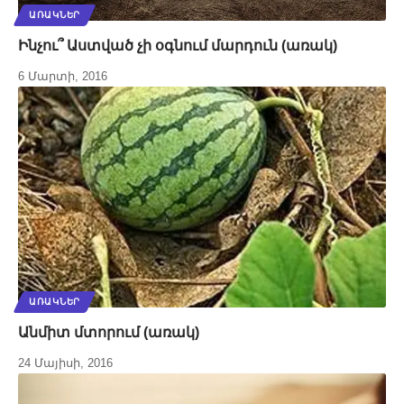
ԱՌԱԿՆԵՐ
Ինչու՞ Աստված չի օգնում մարդուն (առակ)
6 Մարտի, 2016
ԱՌԱԿՆԵՐ
Անմիտ մտորում (առակ)
24 Մայիսի, 2016