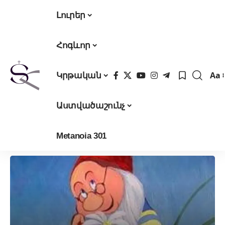
Լուրեր
Հոգևոր
Aa
Կրթական
Fon
Res
Աստվածաշունչ
Metanoia 301