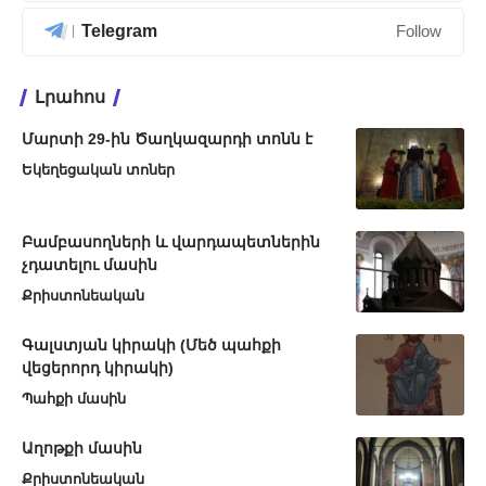
Telegram
Follow
Լրահոս
Մարտի 29-ին Ծաղկազարդի տոնն է
Եկեղեցական տոներ
Բամբասողների և վարդապետներին
չդատելու մասին
Քրիստոնեական
Գալստյան կիրակի (Մեծ պահքի
վեցերորդ կիրակի)
Պահքի մասին
Աղոթքի մասին
Քրիստոնեական