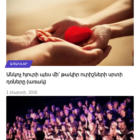
ԱՌԱԿՆԵՐ
Անկոչ հյուրի պես մի՛ թակիր ուրիշների սրտի
դռները (առակ)
1 Մարտի, 2018