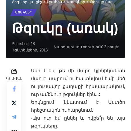
Հոգևոր կայքէջ
>
Լրահոս
>
Առակներ
>
Թզուկը (առակ)
ԱՌԱԿՆԵՐ
Թզուկը (առակ)
Published: 18
Կարդալու տևողություն՝ 2 րոպե:
Դեկտեմբերի, 2013
Ասում են, թե մի մարդ կլինիկական
մահ է ապրում ու հայտնվում է մի մեծ
ԿԻՍՎԵԼ
ու լուսավոր քաղաքի հրապարակում,
ուր ամենուր թզուկներ էին…:
Երկնքում նկատում է Աստծո
հրեշտակին ու հարցնում.
-Այս ուր եմ ընկել և ովքե՞ր են այս
թզուկները.