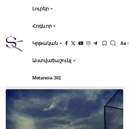
Լուրեր
Հոգևոր
Aa
Կրթական
Fon
Res
Աստվածաշունչ
Metanoia 301