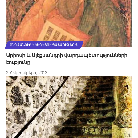
ԸՆԴՀԱՆՈՒՐ ԵԿԵՂԵՑՈՒ ՊԱՏՄՈՒԹՅՈՒՆ
Արիոսի և Ալէքսանդրի վարդապետությունների
էությունը
2 Հոկտեմբերի, 2013