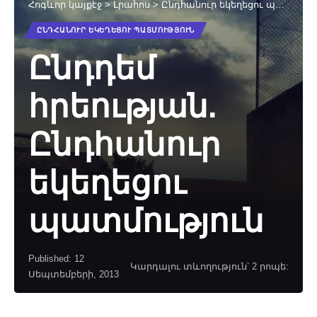
Հոգևոր կայքէջ
>
Լրահոս
>
Ընդհանուր եկեղեցու պատմություն
ԸՆԴՀԱՆՈՒՐ ԵԿԵՂԵՑՈՒ ՊԱՏՄՈՒԹՅՈՒՆ
Ընդդեմ
հրեության.
Ընդհանուր
եկեղեցու
պատմություն
Published: 12
Կարդալու տևողություն՝ 2 րոպե:
Սեպտեմբերի, 2013