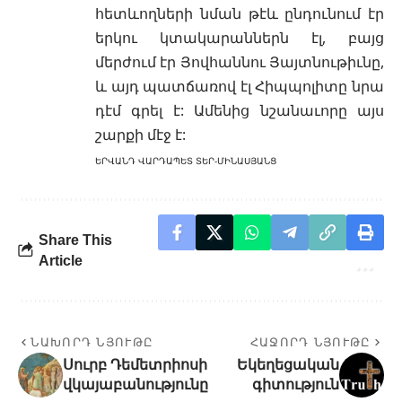
հետևողների նման թէև ընդունում էր
երկու կտակարաններն էլ, բայց
մերժում էր Յովհաննու Յայտնութիւնը,
և այդ պատճառով էլ Հիպպոլիտը նրա
դէմ գրել է: Ամենից նշանաւորը այս
շարքի մէջ է:
ԵՐՎԱՆԴ ՎԱՐԴԱՊԵՏ ՏԵՐ-ՄԻՆԱՍՅԱՆՑ
Share This
Article
ՆԱԽՈՐԴ ՆՅՈՒԹԸ
ՀԱՋՈՐԴ ՆՅՈՒԹԸ
Սուրբ Դեմետրիոսի
Եկեղեցական
վկայաբանությունը
գիտություն