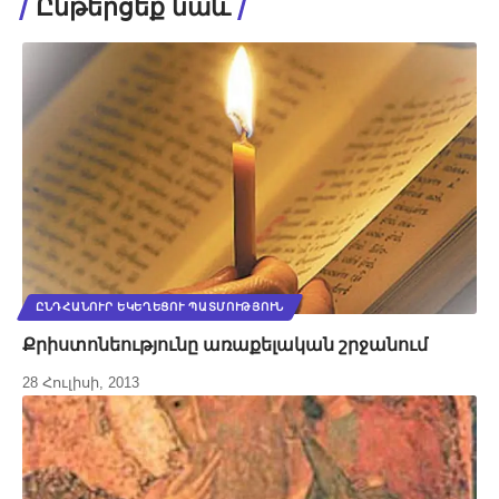
Ընթերցեք նաև
ԸՆԴՀԱՆՈՒՐ ԵԿԵՂԵՑՈՒ ՊԱՏՄՈՒԹՅՈՒՆ
Քրիստոնեությունը առաքելական շրջանում
28 Հուլիսի, 2013