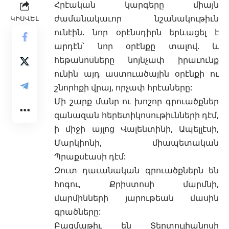
Հրէական կարգերը միայն
ժամանակաւոր նշանակութիւն
ԿԻՍՎԵԼ
ունէին. նոր օրէնսդիրն երևացել է
արդէն՝ նոր օրէնքը տալով. և
հեթանոսները նոյնչափ իրաւունք
ունին այդ աստուածային օրէնքի ու
շնորհքի վրայ, որչափ հրէաները:
Մի շարք մանր ու խոշոր գրուածքներ
զանազան հերետիկոսութիւնների դէմ,
ի միջի այլոց Վալենտինի, Ապելլէսի,
Մարկիոնի, միապետական
Պրաքսէասի
դէմ:
Զուտ դաւանական գրուածքներն են
հոգու, Քրիստոսի մարմնի,
մարմինների յարութեան մասին
գրածները:
Բազմաթիւ են Տերտուլիանոսի