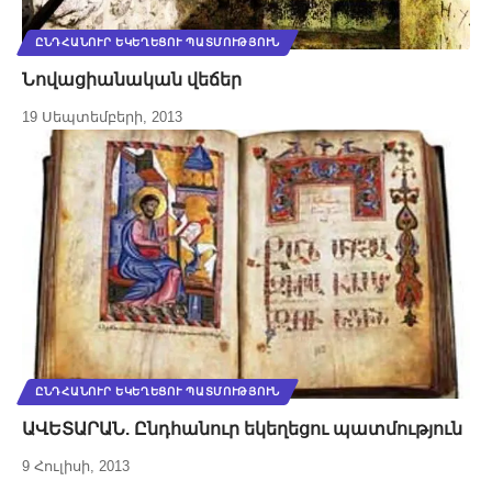
ԸՆԴՀԱՆՈՒՐ ԵԿԵՂԵՑՈՒ ՊԱՏՄՈՒԹՅՈՒՆ
Նովացիանական վեճեր
19 Սեպտեմբերի, 2013
ԸՆԴՀԱՆՈՒՐ ԵԿԵՂԵՑՈՒ ՊԱՏՄՈՒԹՅՈՒՆ
ԱՎԵՏԱՐԱՆ. Ընդհանուր եկեղեցու պատմություն
9 Հուլիսի, 2013