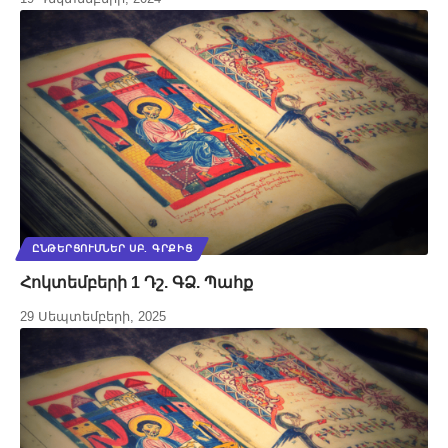
ԸՆԹԵՐՑՈՒՄՆԵՐ ՍԲ. ԳՐՔԻՑ
Հոկտեմբերի 1 Դշ. ԳՁ. Պահք
29 Սեպտեմբերի, 2025