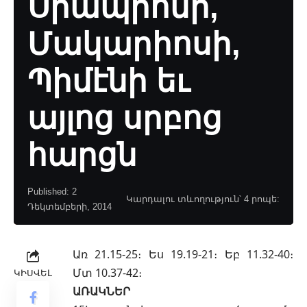
Սրապիոնի,
Մակարիոսի,
Պիմէնի եւ
այլոց սրբոց
հարցն
Published: 2
Կարդալու տևողություն՝ 4 րոպե:
Դեկտեմբերի, 2014
Առ 21.15-25։ Ես 19.19-21։ Եբ 11.32-40։
Մտ 10.37-42։
ԿԻՍՎԵԼ
ԱՌԱԿՆԵՐ