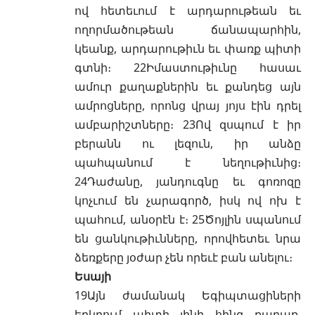
ով հետեւում է արդարութեան եւ
ողորմածութեան ճանապարհին,
կեանք, արդարութիւն եւ փառք պիտի
գտնի։ 22Իմաստութիւնը հասաւ
ամուր քաղաքներին եւ քանդեց այն
ամրոցները, որոնց վրայ յոյս էին դրել
ամբարիշտները։ 23Ով զսպում է իր
բերանն ու լեզուն, իր անձը
պահպանում է նեղութիւնից։
24Դաժանը, յանդուգնը եւ գոռոզը
կոչւում են չարագործ, իսկ ով ոխ է
պահում, անօրէն է։ 25Ծոյլին սպանում
են ցանկութիւնները, որովհետեւ նրա
ձեռքերը յօժար չեն որեւէ բան անելու։
Եսայի
19Այն ժամանակ Եգիպտացիների
երկրում պիտի լինի հինգ քաղաք,