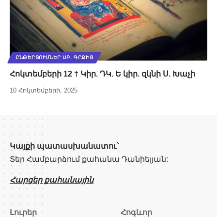
ԸՆԹԵՐՑՈՒՄՆԵՐ ՍԲ. ԳՐՔԻՑ
Հոկտեմբերի 12 † Կիր. ԴԿ. Ե կիր. զկնի Ս. Խաչի
10 Հոկտեմբերի, 2025
Կայքի պատասխանատու՝
Տեր Համբարձում քահանա Դանիելյան:
Հարցեր քահանային
Լուրեր
Հոգևոր