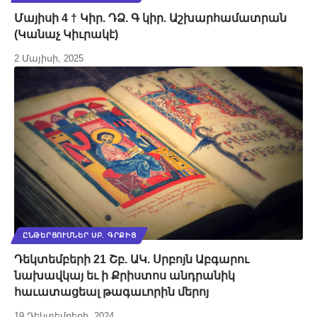
Մայիսի 4 † Կիր. ԴՁ. Գ կիր. Աշխարհամատրան
(Կանաչ Կիւրակէ)
2 Մայիսի, 2025
ԸՆԹԵՐՑՈՒՄՆԵՐ ՍԲ. ԳՐՔԻՑ
Դեկտեմբերի 21 Շբ. ԱԿ. Սրբոյն Աբգարու
նախավկայ եւ ի Քրիստոս անդրանիկ
հաւատացեալ թագաւորին մերոյ
19 Դեկտեմբերի, 2024