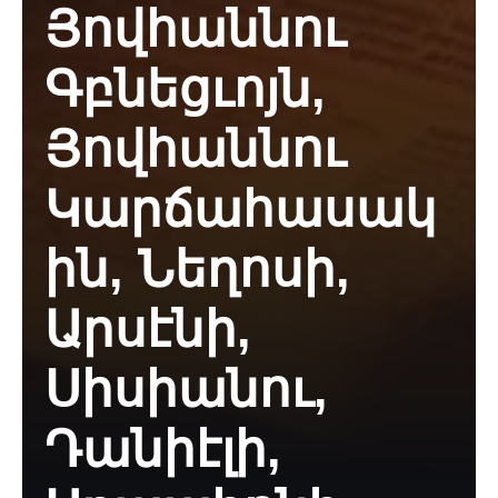
Յովհաննու
Գբնեցւոյն,
Յովհաննու
Կարճահասակ
ին, Նեղոսի,
Արսէնի,
Սիսիանու,
Դանիէլի,