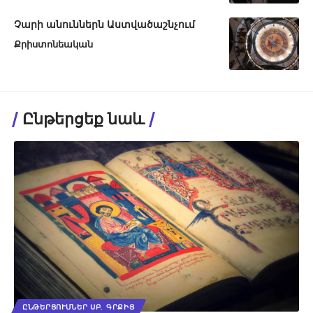
Չարի անուններն Աստվածաշնչում
Քրիստոնեական
Ընթերցեք նաև
ԸՆԹԵՐՑՈՒՄՆԵՐ ՍԲ. ԳՐՔԻՑ