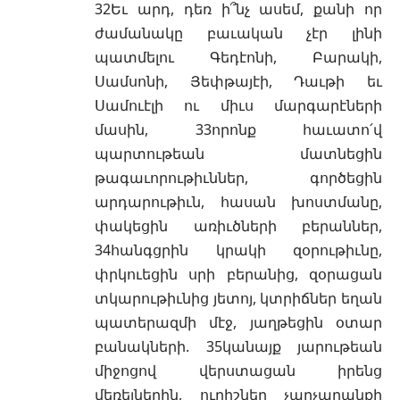
32Եւ արդ, դեռ ի՞նչ ասեմ, քանի որ
ժամանակը բաւական չէր լինի
պատմելու Գեդէոնի, Բարակի,
Սամսոնի, Յեփթայէի, Դաւթի եւ
Սամուէլի ու միւս մարգարէների
մասին, 33որոնք հաւատո՛վ
պարտութեան մատնեցին
թագաւորութիւններ, գործեցին
արդարութիւն, հասան խոստմանը,
փակեցին առիւծների բերաններ,
34հանգցրին կրակի զօրութիւնը,
փրկուեցին սրի բերանից, զօրացան
տկարութիւնից յետոյ, կտրիճներ եղան
պատերազմի մէջ, յաղթեցին օտար
բանակների. 35կանայք յարութեան
միջոցով վերստացան իրենց
մեռելներին, ուրիշներ չարչարանքի