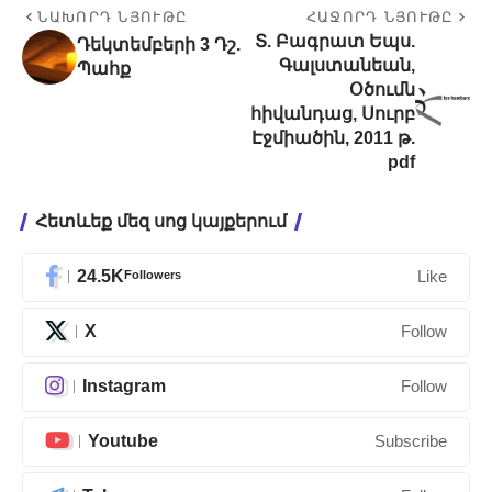
ՆԱԽՈՐԴ ՆՅՈՒԹԸ
ՀԱՋՈՐԴ ՆՅՈՒԹԸ
Տ. Բագրատ Եպս.
Դեկտեմբերի 3 Դշ.
Գալստանեան,
Պահք
Օծումն
հիվանդաց, Սուրբ
Էջմիածին, 2011 թ.
pdf
Հետևեք մեզ սոց կայքերում
24.5K
Followers
Like
X
Follow
Instagram
Follow
Youtube
Subscribe