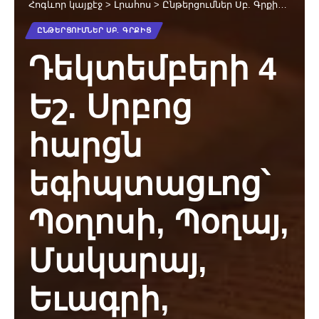
Հոգևոր կայքէջ
>
Լրահոս
>
Ընթերցումներ Սբ. Գրքից
>
Դեկտ
ԸՆԹԵՐՑՈՒՄՆԵՐ ՍԲ. ԳՐՔԻՑ
Դեկտեմբերի 4
Եշ. Սրբոց
հարցն
եգիպտացւոց՝
Պօղոսի, Պօղայ,
Մակարայ,
Եւագրի,