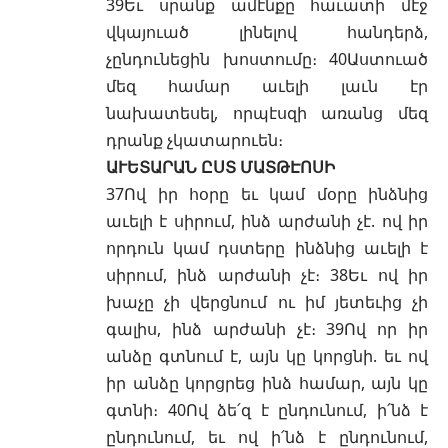
39Եւ սրանք ամէնքը հաւատի մէջ
վկայուած լինելով հանդերձ,
չընդունեցին խոստումը։ 40Աստուած
մեզ համար աւելի լաւն էր
նախատեսել, որպէսզի առանց մեզ
դրանք չկատարուեն։
ԱՒԵՏԱՐԱՆ ԸՍՏ ՄԱՏԹԷՈՍԻ
37Ով իր հօրը եւ կամ մօրը ինձնից
աւելի է սիրում, ինձ արժանի չէ. ով իր
որդուն կամ դստերը ինձնից աւելի է
սիրում, ինձ արժանի չէ։ 38Եւ ով իր
խաչը չի վերցնում ու իմ յետեւից չի
գալիս, ինձ արժանի չէ։ 39Ով որ իր
անձը գտնում է, այն կը կորցնի. եւ ով
իր անձը կորցրեց ինձ համար, այն կը
գտնի։ 40Ով ձե՛զ է ընդունում, ի՛նձ է
ընդունում, եւ ով ի՛նձ է ընդունում,