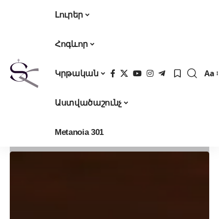
Լուրեր
Հոգևոր
Aa
Կրթական
Fon
Res
Աստվածաշունչ
Metanoia 301