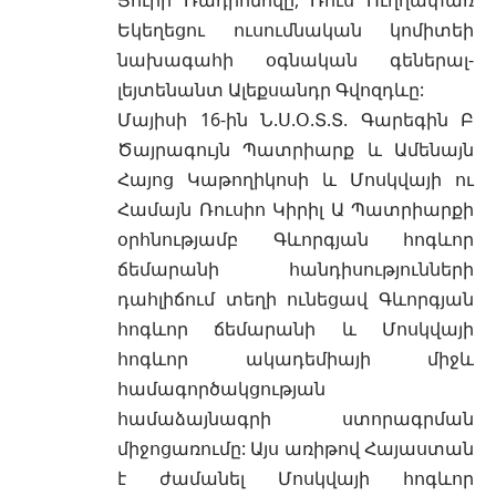
Եկեղեցու ուսումնական կոմիտեի
նախագահի օգնական գեներալ-
լեյտենանտ Ալեքսանդր Գվոզդևը:
Մայիսի 16-ին Ն.Ս.Օ.Տ.Տ. Գարեգին Բ
Ծայրագույն Պատրիարք և Ամենայն
Հայոց Կաթողիկոսի և Մոսկվայի ու
Համայն Ռուսիո Կիրիլ Ա Պատրիարքի
օրհնությամբ Գևորգյան հոգևոր
ճեմարանի հանդիսությունների
դահլիճում տեղի ունեցավ Գևորգյան
հոգևոր ճեմարանի և Մոսկվայի
հոգևոր ակադեմիայի միջև
համագործակցության
համաձայնագրի ստորագրման
միջոցառումը: Այս առիթով Հայաստան
է ժամանել Մոսկվայի հոգևոր