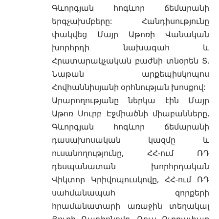
Գևորգյան հոգևոր ճեմարանի
երգչախմբերը: Հանդիսությունը
փակվեց Մայր Աթոռի Վանական
խորհրդի նախագահ և
Հրատարակչական բաժնի տնօրեն Տ.
Նաթան արքեպիսկոպոս
Հովհաննիսյանի օրհնության խոսքով:
Արարողությանը ներկա էին Մայր
Աթոռ Սուրբ Էջմիածնի միաբանները,
Գևորգյան հոգևոր ճեմարանի
դասախոսական կազմը և
ուսանողությունը, ՀՀ-ում ՌԴ
դեսպանատան խորհրդական
Վիկտոր Կրիվոպուսկովը, ՀՀ-ում ՌԴ
սահմանապահ զորքերի
հրամանատարի առաջին տեղակալ
Յուրի Ռադիոնովը, Ռուս Ուղղափառ