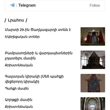
Telegram
Follow
Լրահոս
Մարտի 29-ին Ծաղկազարդի տոնն է
Եկեղեցական տոներ
Բամբասողների և վարդապետներին
չդատելու մասին
Քրիստոնեական
Գալստյան կիրակի (Մեծ պահքի
վեցերորդ կիրակի)
Պահքի մասին
Աղոթքի մասին
Քրիստոնեական