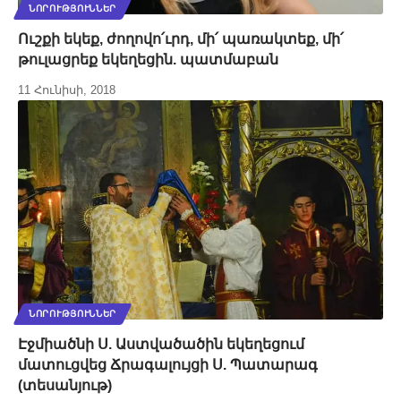
ՆՈՐՈՒԹՅՈՒՆՆԵՐ
Ուշքի եկեք, ժողովո՛ւրդ, մի՛ պառակտեք, մի՛
թուլացրեք եկեղեցին. պատմաբան
11 Հունիսի, 2018
ՆՈՐՈՒԹՅՈՒՆՆԵՐ
Էջմիածնի Ս. Աստվածածին եկեղեցում
մատուցվեց Ճրագալույցի Ս. Պատարագ
(տեսանյութ)