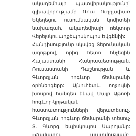
ակադեմիայի պատվիրակությունը`
գլխավորությամբ Ռուս Ուղղափառ
Եկեղեցու ուսումնական կոմիտեի
նախագահ, ակադեմիայի ռեկտոր
Վերեյսկու արքեպիսկոպոս Եվգենիի:
Հանդիսությունը սկսվեց Տերունական
աղոթքով, որից հետո հնչեցին
Հայաստանի Հանրապետության,
Ռուսաստանի Դաշնության և
Գևորգյան հոգևոր ճեմարանի
օրհներգերը: Այնուհետև ողջույնի
խոսքով հանդես եկավ Մայր Աթոռի
հոգևոր-կրթական
հաստատությունների վերատեսուչ,
Գևորգյան հոգևոր ճեմարանի տեսուչ
Տ. Գևորգ եպիսկոպոս Սարոյանը:
«Հավատով, պատմությամբ,