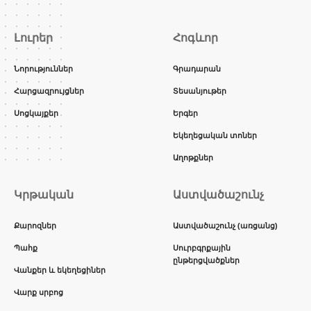
Լուրեր
Հոգևոր
Նորություններ
Գրադարան
Հարցազրույցներ
Տեսանյութեր
Սոցկայքեր
Երգեր
Եկեղեցական տոներ
Աղոթքներ
Կրթական
Աստվածաշունչ
Քարոզներ
Աստվածաշունչ (առցանց)
Պահք
Սուրբգրքային
ընթերցվածքներ
Վանքեր և եկեղեցիներ
Վարք սրբոց