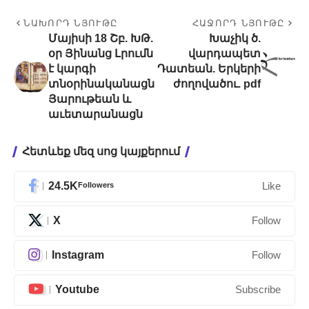
ՆԱԽՈՐԴ ՆՅՈՒԹԸ
ՀԱՋՈՐԴ ՆՅՈՒԹԸ
Մայիսի 18 Շբ. ԽԹ.
Խաչիկ ծ.
օր Յինանց Լրումն
վարդապետ
է կարգի
Դատեան. Երկերի
տնօրինականացն
ժողովածու. pdf
Յարութեան և
աւետարանացն
Հետևեք մեզ սոց կայքերում
24.5K
Followers
Like
X
Follow
Instagram
Follow
Youtube
Subscribe