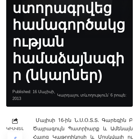
ստորագրվեց
համագործակց
ության
համաձայնագի
ր (նկարներ)
Published: 16 Մայիսի,
Կարդալու տևողություն՝ 6 րոպե:
2013
Մայիսի 16-ին Ն.Ս.Օ.Տ.Տ. Գարեգին Բ
Ծայրագույն Պատրիարք և Ամենայն
ԿԻՍՎԵԼ
Հայոց Կաթողիկոսի և Մոսկվայի ու