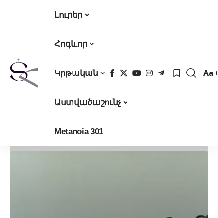
Լուրեր
Հոգևոր
Aa
Կրթական
Fon
Res
Աստվածաշունչ
Metanoia 301