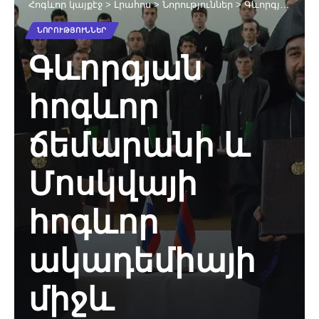
Հոգևոր կայքէջ
>
Լրահոս
>
Նորություններ
>
Գևորգյան հոգևոր ճեմարանի և Մոսկվայի հոգևոր ակադեմիայի միջև ստորագրվեց համագործակցության համաձայնագիր (նկարներ)
ՆՈՐՈՒԹՅՈՒՆՆԵՐ
Գևորգյան
հոգևոր
ճեմարանի և
Մոսկվայի
հոգևոր
ակադեմիայի
միջև