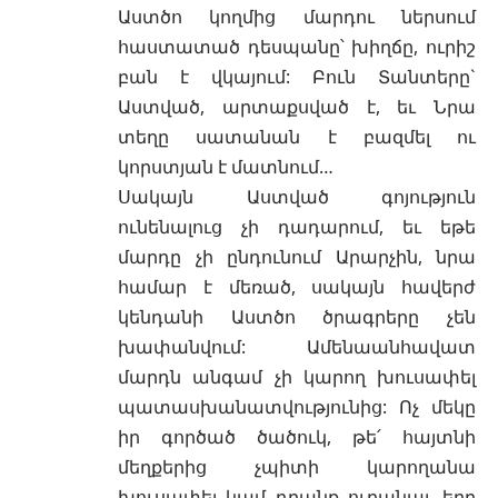
Աստծո կողմից մարդու ներսում
հաստատած դեսպանը՝ խիղճը, ուրիշ
բան է վկայում: Բուն Տանտերը`
Աստված
, արտաքսված է, եւ Նրա
տեղը
սատանան
է բազմել ու
կորստյան է մատնում…
Սակայն Աստված գոյություն
ունենալուց չի դադարում, եւ եթե
մարդը չի ընդունում Արարչին, նրա
համար է մեռած, սակայն հավերժ
կենդանի Աստծո ծրագրերը չեն
խափանվում: Ամենաանհավատ
մարդն անգամ չի կարող խուսափել
պատասխանատվությունից: Ոչ մեկը
իր գործած ծածուկ, թե՛ հայտնի
մեղքերից չպիտի կարողանա
խուսափել կամ դրանք ուրանալ, երբ