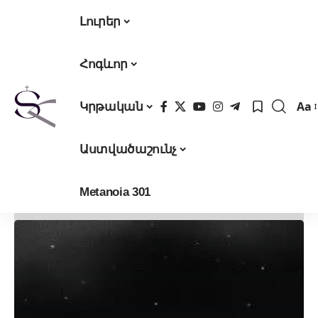
Լուրեր
Հոգևոր
Aa
Կրթական
Fon
Res
Աստվածաշունչ
Metanoia 301