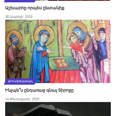
Աշխարհը որպես ընտանիք
30 Ապրիլի, 2019
ՔՐԻՍՏՈՆԵԱԿԱՆ
Ինչպե՞ս ընդառաջ գնալ Տիրոջը
14 Փետրվարի, 2019