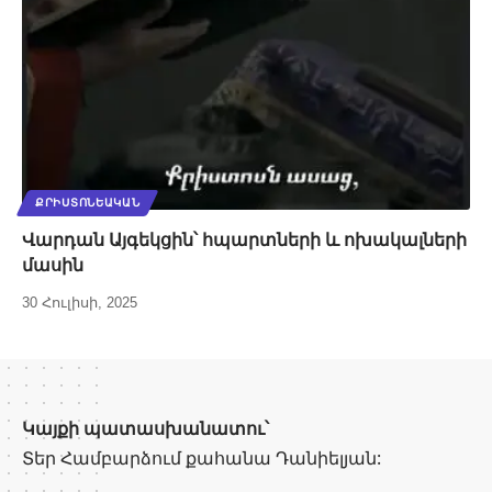
ՔՐԻՍՏՈՆԵԱԿԱՆ
Վարդան Այգեկցին՝ հպարտների և ոխակալների
մասին
30 Հուլիսի, 2025
Կայքի պատասխանատու՝
Տեր Համբարձում քահանա Դանիելյան: