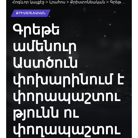
Հոգևոր կայքէջ
>
Լրահոս
>
Քրիստոնեական
>
Գրեթե ամենուր Աստծուն փոխարինում է փորապաշտությունն ու փողապաշտությունը
ՔՐԻՍՏՈՆԵԱԿԱՆ
Գրեթե
ամենուր
Աստծուն
փոխարինում է
փորապաշտու
թյունն ու
փողապաշտու