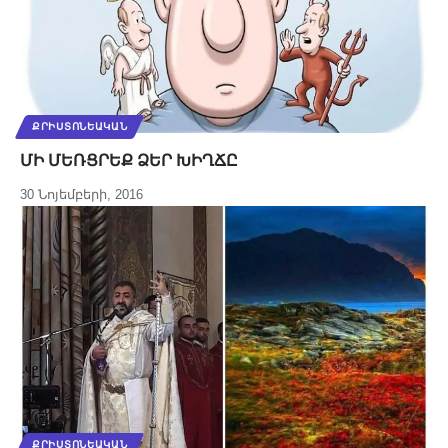
ՔՐԻՍՏՈՆԵԱԿԱՆ
ՄԻ ՄԵՌՑՐԵՔ ՁԵՐ ԽԻՂՃԸ
30 Նոյեմբերի, 2016
ՔՐԻՍՏՈՆԵԱԿԱՆ