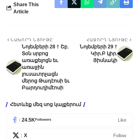
Share This
Article
ՆԱԽՈՐԴ ՆՅՈՒԹԸ
ՀԱՋՈՐԴ ՆՅՈՒԹԸ
Նոյեմբերի 28 † Շբ.
Նոյեմբերի 29 †
Տօն սրբոց
Կիր.Բ կիր.
առաքելոցն եւ
Յիսնակի
առաջին
լուսաւորչացն
մերոց Թադէոսի եւ
Բարդուղիմէոսի
Հետևեք մեզ սոց կայքերում
24.5K
Followers
Like
X
Follow