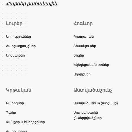
Հարցեր քահանային
Լուրեր
Հոգևոր
Նորություններ
Գրադարան
Հարցազրույցներ
Տեսանյութեր
Սոցկայքեր
Երգեր
Եկեղեցական տոներ
Աղոթքներ
Կրթական
Աստվածաշունչ
Քարոզներ
Աստվածաշունչ (առցանց)
Պահք
Սուրբգրքային
ընթերցվածքներ
Վանքեր և եկեղեցիներ
Վարք սրբոց