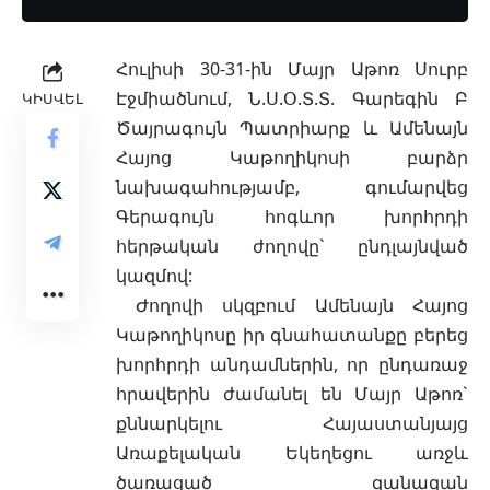
Հուլիսի 30-31-ին Մայր Աթոռ Սուրբ
Էջմիածնում, Ն.Ս.Օ.Տ.Տ. Գարեգին Բ
ԿԻՍՎԵԼ
Ծայրագույն Պատրիարք և Ամենայն
Հայոց Կաթողիկոսի բարձր
նախագահությամբ, գումարվեց
Գերագույն հոգևոր խորհրդի
հերթական ժողովը` ընդլայնված
կազմով:
Ժողովի սկզբում Ամենայն Հայոց
Կաթողիկոսը իր գնահատանքը բերեց
խորհրդի անդամներին,
որ ընդառաջ
հրավերին ժամանել են Մայր Աթոռ`
քննարկելու Հայաստանյայց
Առաքելական Եկեղեցու առջև
ծառացած զանազան