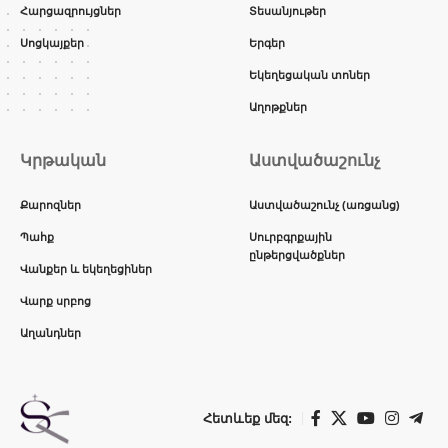
Հարցազրույցներ
Տեսանյութեր
Սոցկայքեր
Երգեր
Եկեղեցական տոներ
Աղոթքներ
Կրթական
Աստվածաշունչ
Քարոզներ
Աստվածաշունչ (առցանց)
Պահք
Սուրբգրքային
ընթերցվածքներ
Վանքեր և եկեղեցիներ
Վարք սրբոց
Աղանդներ
Հետևեք մեզ: