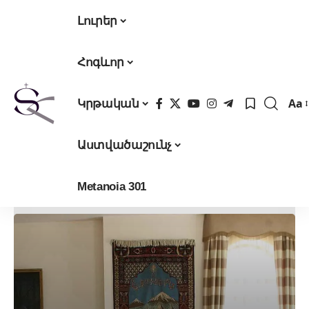
Լուրեր
Հոգևոր
Aa
Կրթական
Fon
Res
Աստվածաշունչ
Metanoia 301