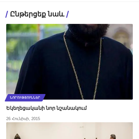
Ընթերցեք նաև
ՆՈՐՈՒԹՅՈՒՆՆԵՐ
Եկեղեցականի նոր նշանակում
26 Հունիսի, 2015