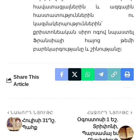
հավատացյալներին և ազգային
հաստատություններին ու
կազմակերպություններին`
քրիստոնեական սիրո ոգով նպաստել
Ֆրանսիայի հայոց թեմի
բարեկարգությանը և շինությանը:
Share This
Article
ՆԱԽՈՐԴ ՆՅՈՒԹԸ
ՀԱՋՈՐԴ ՆՅՈՒԹԸ
Օգոստոսի 1 Եշ.
Հուլիսի 31Դշ.
Տրիփոնի,
Պահք
Պարսամայ եւ