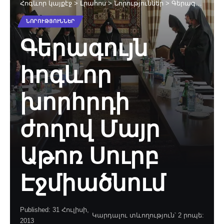
Հոգևոր կայքէջ
>
Լրահոս
>
Նորություններ
>
Գերագույն հոգևոր խորհրդի ժողով Մայր Աթոռ Սուրբ Էջմիածնում
ՆՈՐՈՒԹՅՈՒՆՆԵՐ
Գերագույն
հոգևոր
խորհրդի
ժողով Մայր
Աթոռ Սուրբ
Էջմիածնում
Published: 31 Հուլիսի,
Կարդալու տևողություն՝ 2 րոպե:
2013