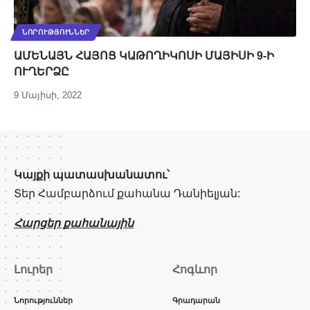
ՆՈՐՈՒԹՅՈՒՆՆԵՐ
ԱՄԵՆԱՅՆ ՀԱՅՈՑ ԿԱԹՈՂԻԿՈՍԻ ՄԱՅԻՍԻ 9-Ի
ՈՒՂԵՐՁԸ
9 Մայիսի, 2022
Կայքի պատասխանատու՝
Տեր Համբարձում քահանա Դանիելյան:
Հարցեր քահանային
Լուրեր
Հոգևոր
Նորություններ
Գրադարան