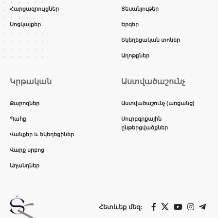
Հարցազրույցներ
Տեսանյութեր
Սոցկայքեր
Երգեր
Եկեղեցական տոներ
Աղոթքներ
Կրթական
Աստվածաշունչ
Քարոզներ
Աստվածաշունչ (առցանց)
Պահք
Սուրբգրքային
ընթերցվածքներ
Վանքեր և եկեղեցիներ
Վարք սրբոց
Աղանդներ
Հետևեք մեզ: