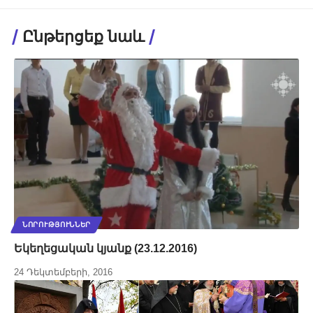
Ընթերցեք նաև
ՆՈՐՈՒԹՅՈՒՆՆԵՐ
Եկեղեցական կյանք (23.12.2016)
24 Դեկտեմբերի, 2016