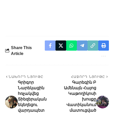
Share This
Article
ՆԱԽՈՐԴ ՆՅՈՒԹԸ
ՀԱՋՈՐԴ ՆՅՈՒԹԸ
Գրիգոր
Գարեգին Բ
Նարեկացին
Ամենայն Հայոց
հռչակվեց
Կաթողիկոսի
Տիեզերական
խոսքը
եկեղեցու
Վատիկանում
վարդապետ
մատուցված