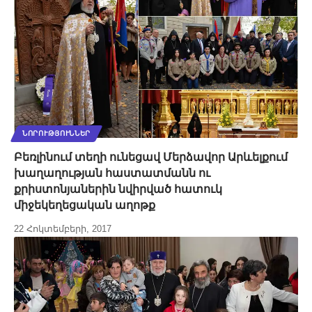
ՆՈՐՈՒԹՅՈՒՆՆԵՐ
Բեռլինում տեղի ունեցավ Մերձավոր Արևելքում
խաղաղության հաստատմանն ու
քրիստոնյաներին նվիրված հատուկ
միջեկեղեցական աղոթք
22 Հոկտեմբերի, 2017