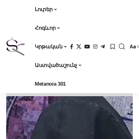
Լուրեր
Հոգևոր
Aa
Կրթական
Fon
Res
Աստվածաշունչ
Metanoia 301