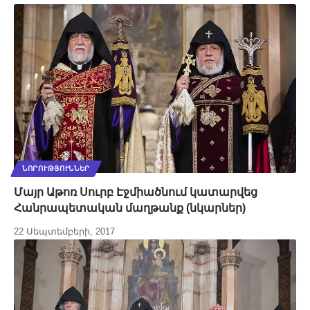
ՆՈՐՈՒԹՅՈՒՆՆԵՐ
Մայր Աթոռ Սուրբ Էջմիածնում կատարվեց
Հանրապետական մաղթանք (նկարներ)
22 Սեպտեմբերի, 2017