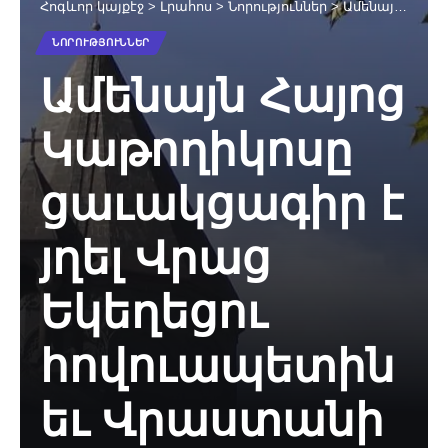
Հոգևոր կայքէջ
>
Լրահոս
>
Նորություններ
>
Ամենայն Հայոց Կաթողիկոսը ցաւակցագիր է յղել Վրաց Եկեղեցու հովուապետին եւ Վրաստանի նախագահին
ՆՈՐՈՒԹՅՈՒՆՆԵՐ
Ամենայն Հայոց
Կաթողիկոսը
ցաւակցագիր է
յղել Վրաց
Եկեղեցու
հովուապետին
եւ Վրաստանի