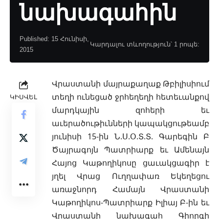
նախագահին
Published: 15 Հունիսի,
Կարդալու տևողություն՝ 1 րոպե:
2015
Վրաստանի մայրաքաղաք
Թբիլիսիում
տեղի ունեցած ջրհեղեղի հետեւանքով
ԿԻՍՎԵԼ
մարդկային զոհերի եւ
աւերածութիւնների կապակցութեամբ
յունիսի 15-ին Ն.Ս.Օ.Տ.Տ. Գարեգին Բ
Ծայրագոյն Պատրիարք եւ Ամենայն
Հայոց Կաթողիկոսը ցաւակցագիր է
յղել Վրաց Ուղղափառ Եկեղեցու
առաջնորդ Համայն Վրաստանի
Կաթողիկոս-Պատրիարք Իլիայ Բ-ին եւ
Վրաստանի նախագահ Գիորգի