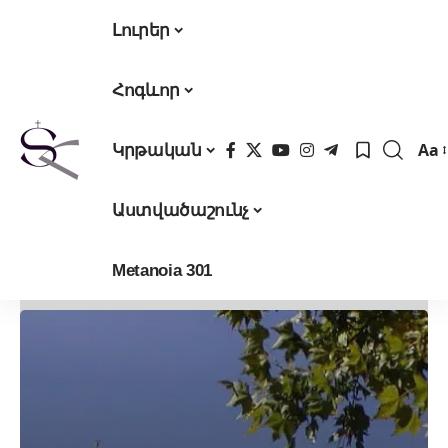
Լուրեր
Հոգևոր
Aa
Կրթական
Fon
Res
Աստվածաշունչ
Metanoia 301