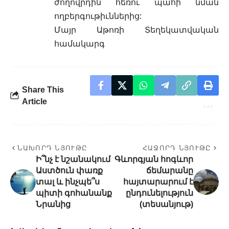
ժողովրդին հեռու պահի նման
ողբերգութիւններից:
Մայր Աթոռի Տեղեկատվական
համակարգ
Share This
Article
ՆԱԽՈՐԴ ՆՅՈՒԹԸ
ՀԱՋՈՐԴ ՆՅՈՒԹԸ
Ի՞նչ է նշանակում
Գևորգյան հոգևոր
Աստծուն փառք
ճեմարանը
տալ և ինչպե՞ս
հայտարարում է
պիտի գոհանանք
ընդունելություն
Նրանից
(տեսանյութ)