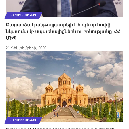
ՆՈՐՈՒԹՅՈՒՆՆԵՐ
Բացարձակ անթույլատրելի է հոգևոր հովվի
նկատմամբ սպառնալիքներն ու բռնությանը. ՀՀ
ՄԻՊ
21 Դեկտեմբերի, 2020
ՆՈՐՈՒԹՅՈՒՆՆԵՐ