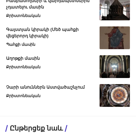
Բամբասողների և վարդապետներին
չդատելու մասին
Քրիստոնեական
Գալստյան կիրակի (Մեծ պահքի
վեցերորդ կիրակի)
Պահքի մասին
Աղոթքի մասին
Քրիստոնեական
Չարի անուններն Աստվածաշնչում
Քրիստոնեական
Ընթերցեք նաև