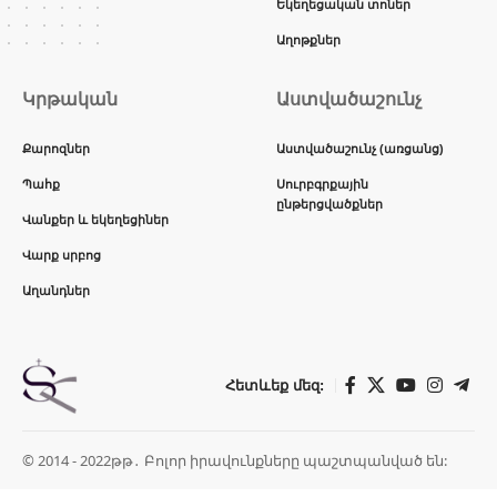
Եկեղեցական տոներ
Աղոթքներ
Կրթական
Աստվածաշունչ
Քարոզներ
Աստվածաշունչ (առցանց)
Պահք
Սուրբգրքային
ընթերցվածքներ
Վանքեր և եկեղեցիներ
Վարք սրբոց
Աղանդներ
Հետևեք մեզ:
© 2014 - 2022թթ․ Բոլոր իրավունքները պաշտպանված են: