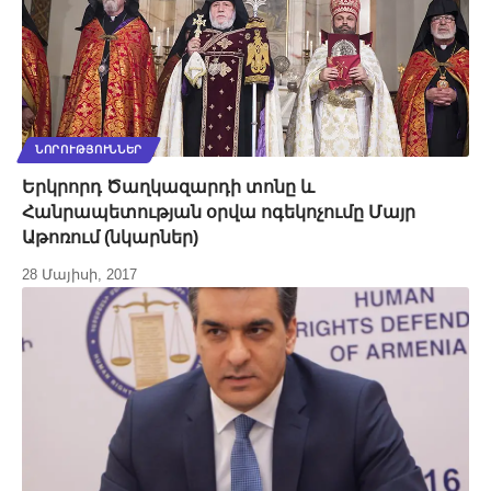
ՆՈՐՈՒԹՅՈՒՆՆԵՐ
Երկրորդ Ծաղկազարդի տոնը և
Հանրապետության օրվա ոգեկոչումը Մայր
Աթոռում (նկարներ)
28 Մայիսի, 2017