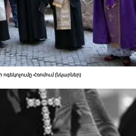
գեկոչումը Հռոմում (նկարներ)