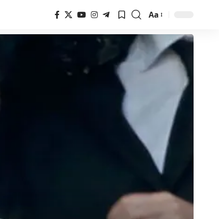
Aa
Font
Resizer