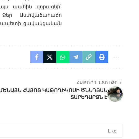
այս պահին զորացնի`
 Ձեր Աստվածահաճո
յրապետի ցավակցական
ՀԱՋՈՐԴ ՆՅՈՒԹԸ
ԱՄԵՆԱՅՆ ՀԱՅՈՑ ԿԱԹՈՂԻԿՈՍԻ ԾՆՆԴՅԱՆ
ՏԱՐԵԴԱՐՁՆ Է
Like