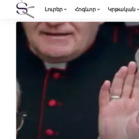
Լուրեր
Հոգևոր
Կրթական