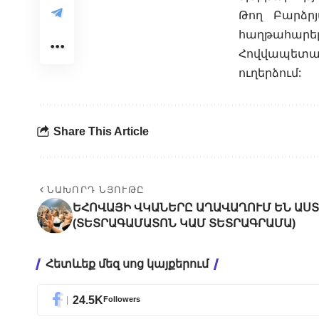
Թող Բարձր
հաղթահարե
Հովվապետակ
ուղերձում:
Share This Article
ՆԱԽՈՐԴ ՆՅՈՒԹԸ
ԵՀՈՎԱՅԻ ՎԿԱՆԵՐԸ ԱՂԱՎԱՂՈՒՄ ԵՆ ԱՍՏ
(ՏԵՏՐԱԳԱՄԱՏՈՆ ԿԱՄ ՏԵՏՐԱԳՐԱՄԱ)
Հետևեք մեզ սոց կայքերում
24.5K
Followers