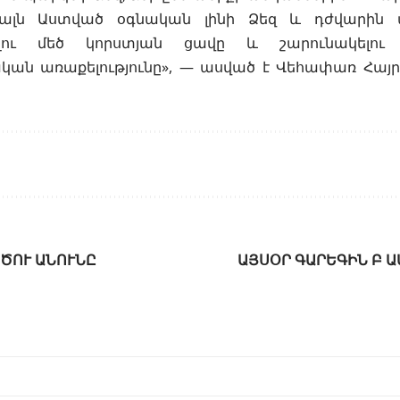
յալն Աստված օգնական լինի Ձեզ և դժվարին 
լու մեծ կորստյան ցավը և շարունակելու
ան առաքելությունը», — ասված է Վեհափառ Հա
ԾՈՒ ԱՆՈՒՆԸ
ԱՅՍՕՐ ԳԱՐԵԳԻՆ Բ 