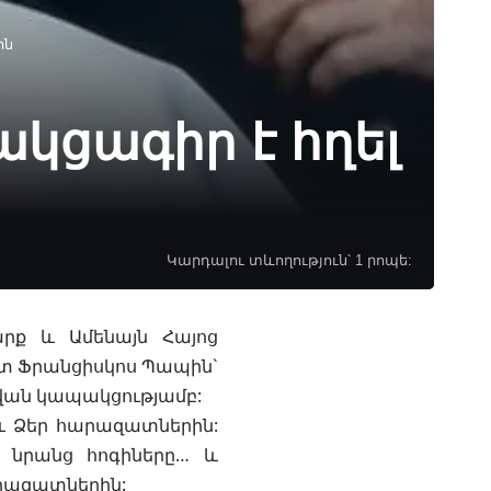
ին
կցագիր է հղել
Կարդալու տևողություն՝ 1 րոպե:
արք և Ամենայն Հայոց
տ Ֆրանցիսկոս Պապին`
ան կապակցությամբ:
 և Ձեր հարազատներին:
ի նրանց հոգիները… և
արազատներին: