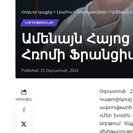
Հոգևոր կայքէջ
>
Լրահոս
>
Նորություններ
>
Ամենայն 
ՆՈՐՈՒԹՅՈՒՆՆԵՐ
Ամենայն Հայոց
Հռոմի Ֆրանցի
Published: 21 Օգոստոսի, 2014
Օգոստոսի 2
Կաթողիկոսը
ԿԻՍՎԵԼ
ավտովթարի 
«Մեր խորին 
Աղոթում են
մխիթարությո