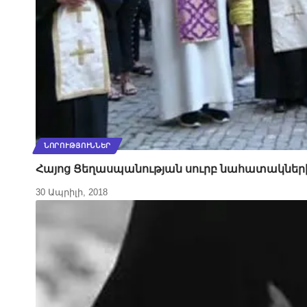
ՆՈՐՈՒԹՅՈՒՆՆԵՐ
Հայոց Ցեղասպանության սուրբ նահատակների ո
30 Ապրիլի, 2018