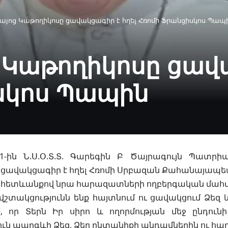
Հայոց Կաթողիկոսը ցավակցագիր է հղել Հռոմի Ֆրանցիսկոս Պապ
 Կաթողիկոսը ցավա
սկոս Պապին
1-ին Ն.Ս.Օ.Տ.Տ. Գարեգին Բ Ծայրագույն Պատրի
 ցավակցագիր է հղել Հռոմի Սրբազան Քահանայապե
հետևանքով նրա հարազատների ողբերգական մահվ
վշտակցությունն ենք հայտնում ու ցավակցում Ձեզ
ք, որ Տերն Իր սիրո և ողորմության մեջ ընդուն
ւն պարգևի Ձեզ, Ձեր ընտանիքի անդամներին ու հ