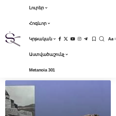
Լուրեր
Հոգևոր
Aa
Կրթական
Fon
Res
Աստվածաշունչ
Metanoia 301