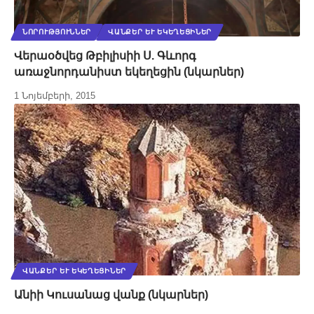
ՆՈՐՈՒԹՅՈՒՆՆԵՐ
ՎԱՆՔԵՐ ԵՒ ԵԿԵՂԵՑԻՆԵՐ
Վերաօծվեց Թբիլիսիի Ս. Գևորգ
առաջնորդանիստ եկեղեցին (նկարներ)
1 Նոյեմբերի, 2015
ՎԱՆՔԵՐ ԵՒ ԵԿԵՂԵՑԻՆԵՐ
Անիի Կուսանաց վանք (նկարներ)