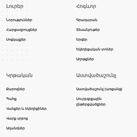
Լուրեր
Հոգևոր
Նորություններ
Գրադարան
Հարցազրույցներ
Տեսանյութեր
Սոցկայքեր
Երգեր
Եկեղեցական տոներ
Աղոթքներ
Կրթական
Աստվածաշունչ
Քարոզներ
Աստվածաշունչ (առցանց)
Պահք
Սուրբգրքային
ընթերցվածքներ
Վանքեր և եկեղեցիներ
Վարք սրբոց
Աղանդներ