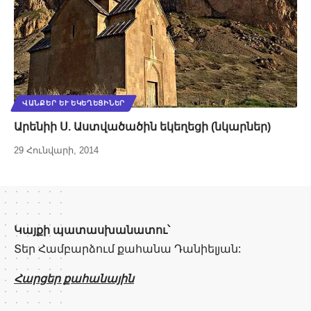
ՎԱՆՔԵՐ ԵՒ ԵԿԵՂԵՑԻՆԵՐ
Արենիի Ս. Աստվածածին եկեղեցի (նկարներ)
29 Հունվարի, 2014
Կայքի պատասխանատու՝
Տեր Համբարձում քահանա Դանիելյան:
Հարցեր քահանային