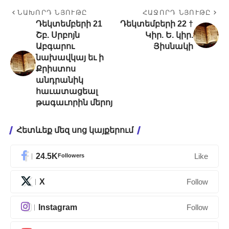
ՆԱԽՈՐԴ ՆՅՈՒԹԸ
ՀԱՋՈՐԴ ՆՅՈՒԹԸ
Դեկտեմբերի 21
Դեկտեմբերի 22 †
Շբ. Սրբոյն
Կիր. Ե. կիր.
Աբգարու
Յիսնակի
նախավկայ եւ ի
Քրիստոս
անդրանիկ
հաւատացեալ
թագաւորին մերոյ
Հետևեք մեզ սոց կայքերում
24.5K
Followers
Like
X
Follow
Instagram
Follow