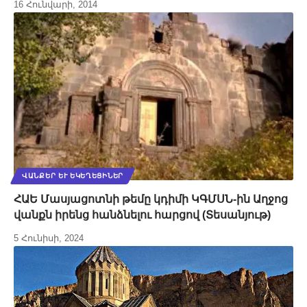
16 Հունվարի, 2014
ՎԱՆՔԵՐ ԵՒ ԵԿԵՂԵՑԻՆԵՐ
ՀԱԵ Մասյացոտնի թեմը կդիմի ԿԳՄՍՆ-ին Աղջոց
վանքն իրենց հանձնելու հարցով (Տեսանյութ)
5 Հունիսի, 2024