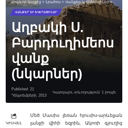
Հոգևոր կայքէջ
>
Լրահոս
>
Վանքեր և եկեղեցիներ
>
Աղբակի
ՎԱՆՔԵՐ ԵՒ ԵԿԵՂԵՑԻՆԵՐ
Աղբակի Ս.
Բարդուղիմեոս
վանք
(նկարներ)
Published: 21
Կարդալու տևողություն՝ 1 րոպե:
Դեկտեմբերի, 2013
Մեծ Մասիս լեռան հյուսիս-արևելյան
լանջի վիհի եզրին, Ակոռի գյուղից
ԿԻՍՎԵԼ