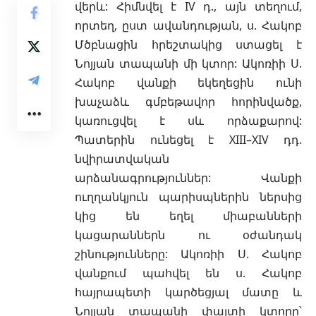
վերև: Հիմնվել է IV դ., այն տեղում,
որտեղ, ըստ ավանդության, ս. Հակոբ
Մծբնացին հրեշտակից ստացել է
Նոյյան տապանի մի կտոր: Ակոռիի Ս.
Հակոբ վանքի եկեղեցին ունի
խաչաձև գմբեթավոր հորինվածք,
կառուցվել է սև որձաքարով:
Պատերին ունեցել է XIII–XIV դդ.
նվիրատվական
արձանագրություններ: Վանքի
ուղղանկյուն պարիսպներին ներսից
կից են եղել միաբանների
կացարաններն ու օժանդակ
շինությունները: Ակոռիի Ս. Հակոբ
վանքում պահվել են ս. Հակոբ
հայրապետի կարծեցյալ մատը և
Նոյյան տապանի փայտի կտորը՝