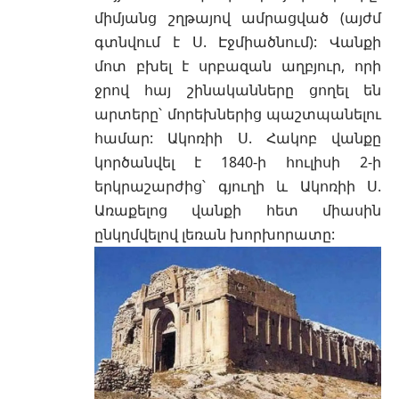
միմյանց շղթայով ամրացված (այժմ
գտնվում է Ս. Էջմիածնում): Վանքի
մոտ բխել է սրբազան աղբյուր, որի
ջրով հայ շինականները ցողել են
արտերը՝ մորեխներից պաշտպանելու
համար: Ակոռիի Ս. Հակոբ վանքը
կործանվել է 1840-ի հուլիսի 2-ի
երկրաշարժից՝ գյուղի և Ակոռիի Ս.
Առաքելոց վանքի հետ միասին
ընկղմվելով լեռան խորխորատը: