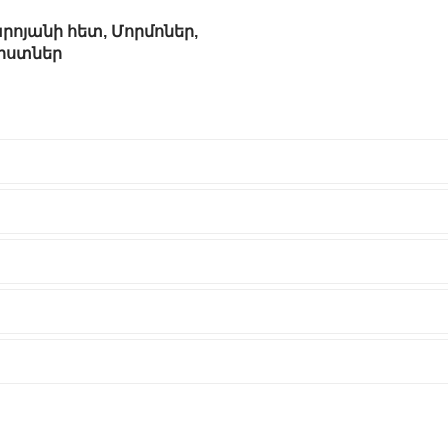
րոյանի հետ, Մորմոներ,
նիստներ