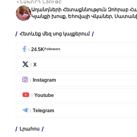
ՆԱԽՈՐԴ ՆՅՈՒԹԸ
Աղանդների Հետաքննություն Զոհրաբ Հա
Կյանքի խոսք, Եհովայի Վկաներ, Սատա
Հետևեք մեզ սոց կայքերում
24.5K
Followers
X
Instagram
Youtube
Telegram
Լրահոս