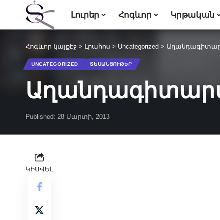
Լուրեր
Հոգևոր
Կրթական
Հոգևոր կայքէջ
>
Լրահոս
>
Uncategorized
>
Աղանդագիտա
UNCATEGORIZED
ՏԵՍԱՆՅՈՒԹԵՐ
Աղանդագիտար
Published: 28 Մարտի, 2013
ԿԻՍՎԵԼ