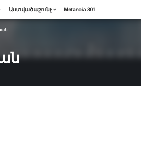
Աստվածաշունչ
Metanoia 301
րան
ան