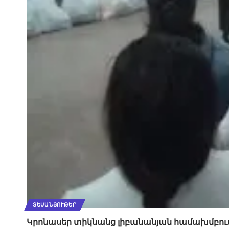
ՏԵՍԱՆՅՈՒԹԵՐ
Կրոնասեր տիկնանց լիբանանյան համախմբումը