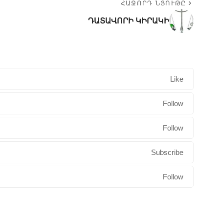
ՀԱՋՈՐԴ ՆՅՈՒԹԸ
ԴԱՏԱՎՈՐԻ ԿԻՐԱԿԻ
Like
Follow
Follow
Subscribe
Follow