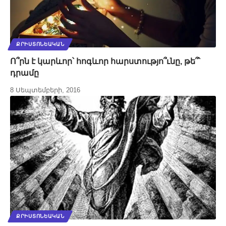
ՔՐԻՍՏՈՆԵԱԿԱՆ
Ո՞րն է կարևոր՝ հոգևոր հարստությո՞ւնը, թե՞՝
դրամը
8 Սեպտեմբերի, 2016
ՔՐԻՍՏՈՆԵԱԿԱՆ