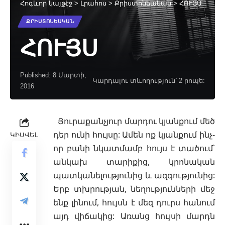
Հոգևոր կայքէջ
>
Լրահոս
>
Քրիստոնեական
>
ՀՈՒՅՍ
ՔՐԻՍՏՈՆԵԱԿԱՆ
ՀՈՒՅՍ
Published: 8 Մարտի,
Կարդալու տևողություն՝ 2 րոպե:
2016
Յուրաքանչյուր մարդու կյանքում մեծ
դեր ունի հույսը: Ամեն ոք կյանքում ինչ-
ԿԻՍՎԵԼ
որ բանի նկատմամբ հույս է տածում՝
անկախ տարիքից, կրոնական
պատկանելությունից և ազգությունից:
Երբ տխրության, նեղությունների մեջ
ենք լինում, հույսն է մեզ դուրս հանում
այդ վիճակից: Առանց հույսի մարդն