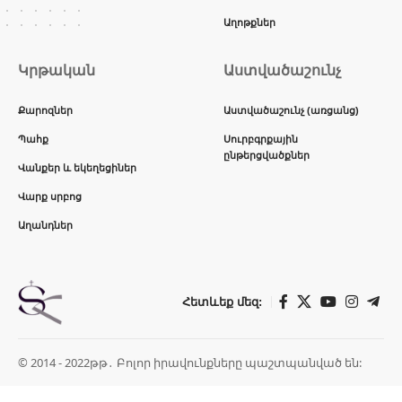
Աղոթքներ
Կրթական
Աստվածաշունչ
Քարոզներ
Աստվածաշունչ (առցանց)
Պահք
Սուրբգրքային
ընթերցվածքներ
Վանքեր և եկեղեցիներ
Վարք սրբոց
Աղանդներ
Հետևեք մեզ:
© 2014 - 2022թթ․ Բոլոր իրավունքները պաշտպանված են: