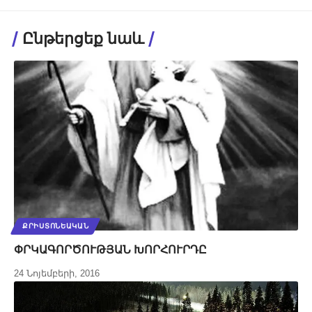
Ընթերցեք նաև
ՔՐԻՍՏՈՆԵԱԿԱՆ
ՓՐԿԱԳՈՐԾՈՒԹՅԱՆ ԽՈՐՀՈՒՐԴԸ
24 Նոյեմբերի, 2016