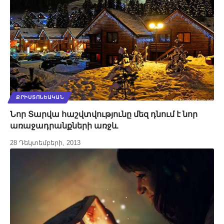
ՔՐԻՍՏՈՆԵԱԿԱՆ
Նոր Տարվա հաշվտվությունը մեզ դնում է նոր
առաջադրանքների առջև
28 Դեկտեմբերի, 2013