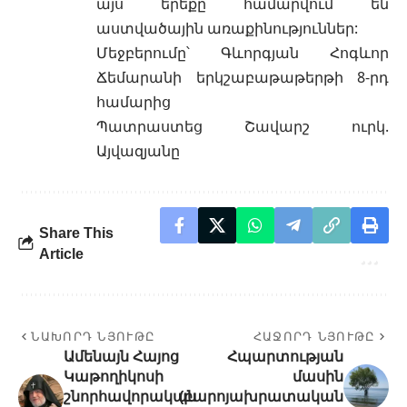
այս երեքը համարվում են
աստվածային առաքինություններ:
Մեջբերումը՝ Գևորգյան Հոգևոր
Ճեմարանի երկշաբաթաթերթի 8-րդ
համարից
Պատրաստեց Շավարշ ուրկ.
Այվազյանը
Share This
Article
ՆԱԽՈՐԴ ՆՅՈՒԹԸ
ՀԱՋՈՐԴ ՆՅՈՒԹԸ
Ամենայն Հայոց
Հպարտության
Կաթողիկոսի
մասին
շնորհավորական
(բարոյախրատական