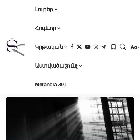
Լուրեր
Հոգևոր
Aa
Կրթական
Fon
Res
Աստվածաշունչ
Metanoia 301