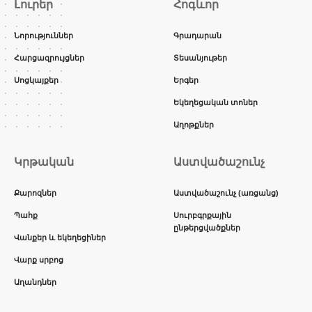
Լուրեր
Հոգևոր
Նորություններ
Գրադարան
Հարցազրույցներ
Տեսանյութեր
Սոցկայքեր
Երգեր
Եկեղեցական տոներ
Աղոթքներ
Կրթական
Աստվածաշունչ
Քարոզներ
Աստվածաշունչ (առցանց)
Պահք
Սուրբգրքային
ընթերցվածքներ
Վանքեր և եկեղեցիներ
Վարք սրբոց
Աղանդներ