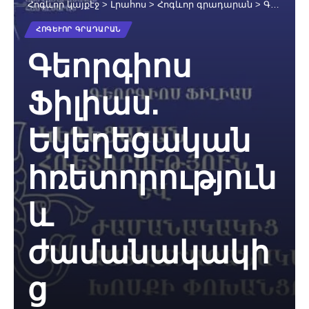
Հոգևոր կայքէջ
>
Լրահոս
>
Հոգևոր գրադարան
>
Գեորգիոս Ֆիլիաս. Եկեղեցական հռետորություն և ժամանակակից աստվածաբանական խոսքի փոխանցում. pdf
ՀՈԳԵՒՈՐ ԳՐԱԴԱՐԱՆ
Գեորգիոս
Ֆիլիաս.
Եկեղեցական
հռետորություն
և
ժամանակակի
ց