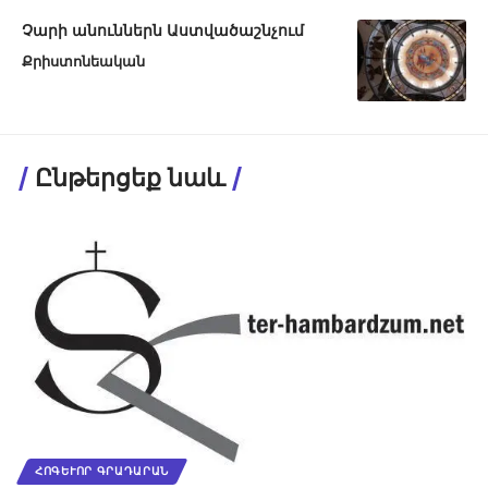
Չարի անուններն Աստվածաշնչում
Քրիստոնեական
Ընթերցեք նաև
ՀՈԳԵՒՈՐ ԳՐԱԴԱՐԱՆ