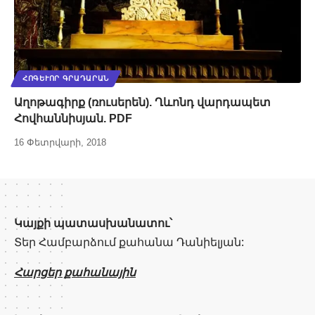
ՀՈԳԵՒՈՐ ԳՐԱԴԱՐԱՆ
Աղոթագիրք (ռուսերեն). Ղևոնդ վարդապետ
Հովհաննիսյան. PDF
16 Փետրվարի, 2018
Կայքի պատասխանատու՝
Տեր Համբարձում քահանա Դանիելյան:
Հարցեր քահանային