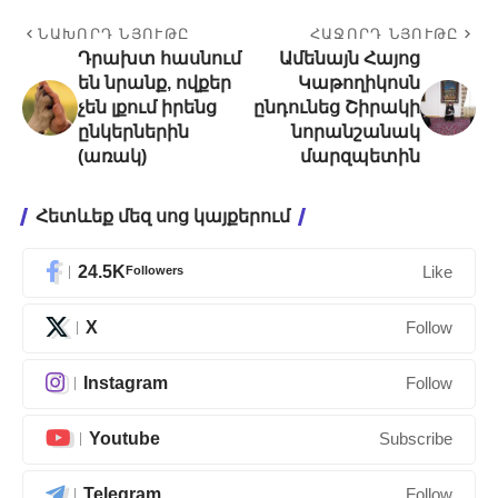
ՆԱԽՈՐԴ ՆՅՈՒԹԸ
ՀԱՋՈՐԴ ՆՅՈՒԹԸ
Դրախտ հասնում
Ամենայն Հայոց
են նրանք, ովքեր
Կաթողիկոսն
չեն լքում իրենց
ընդունեց Շիրակի
ընկերներին
նորանշանակ
(առակ)
մարզպետին
Հետևեք մեզ սոց կայքերում
24.5K
Followers
Like
X
Follow
Instagram
Follow
Youtube
Subscribe
Telegram
Follow