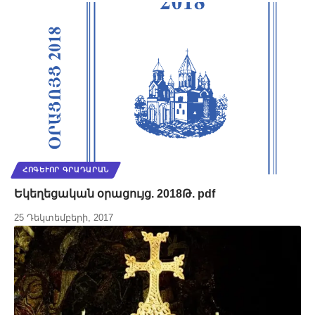
ՀՈԳԵՒՈՐ ԳՐԱԴԱՐԱՆ
Եկեղեցական օրացույց. 2018Թ. pdf
25 Դեկտեմբերի, 2017