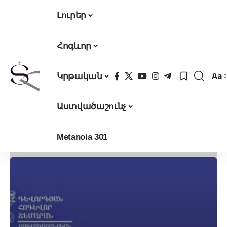
Լուրեր
Հոգևոր
Aa
Կրթական
Fon
Res
Աստվածաշունչ
Metanoia 301