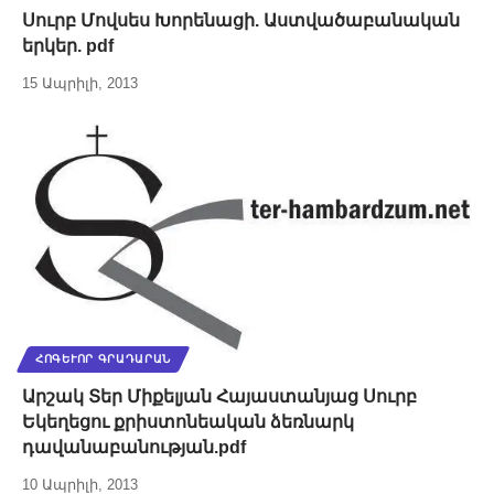
Սուրբ Մովսես Խորենացի. Աստվածաբանական
երկեր. pdf
15 Ապրիլի, 2013
ՀՈԳԵՒՈՐ ԳՐԱԴԱՐԱՆ
Արշակ Տեր Միքելյան Հայաստանյաց Սուրբ
Եկեղեցու քրիստոնեական ձեռնարկ
դավանաբանության.pdf
10 Ապրիլի, 2013