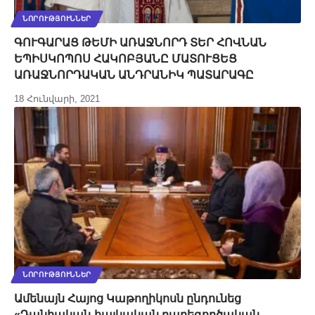
ՆՈՐՈՒԹՅՈՒՆՆԵՐ
ԳՈՒԳԱՐԱՑ ԹԵՄԻ ԱՌԱՋՆՈՐԴ ՏԵՐ ՀՈՎՆԱՆ
ԵՊԻՍԿՈՊՈՍ ՀԱԿՈԲՅԱՆԸ ՄԱՏՈՒՑԵՑ
ԱՌԱՋՆՈՐԴԱԿԱՆ ԱՆԴՐԱՆԻԿ ՊԱՏԱՐԱԳԸ
18 Հունվարի, 2021
ՆՈՐՈՒԹՅՈՒՆՆԵՐ
Ամենայն Հայոց Կաթողիկոսն ընդունեց
«Դանիական-հայկական բարեգործական