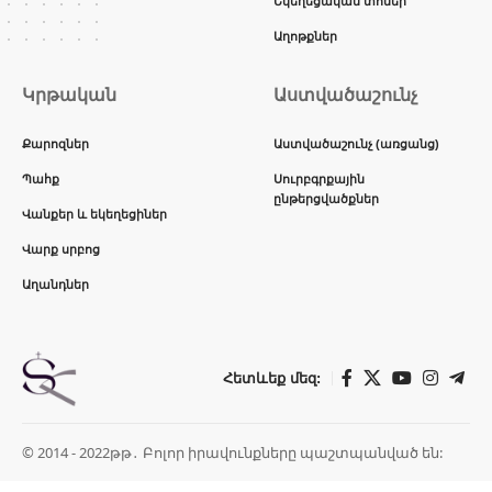
Եկեղեցական տոներ
Աղոթքներ
Կրթական
Աստվածաշունչ
Քարոզներ
Աստվածաշունչ (առցանց)
Պահք
Սուրբգրքային
ընթերցվածքներ
Վանքեր և եկեղեցիներ
Վարք սրբոց
Աղանդներ
Հետևեք մեզ:
© 2014 - 2022թթ․ Բոլոր իրավունքները պաշտպանված են: