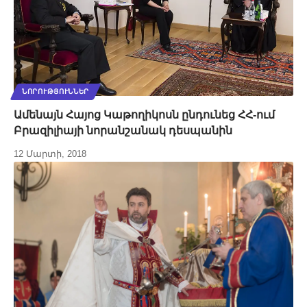
ՆՈՐՈՒԹՅՈՒՆՆԵՐ
Ամենայն Հայոց Կաթողիկոսն ընդունեց ՀՀ-ում
Բրազիլիայի նորանշանակ դեսպանին
12 Մարտի, 2018