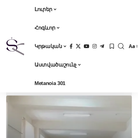
Լուրեր
Հոգևոր
Aa
Կրթական
Fon
Res
Աստվածաշունչ
Metanoia 301