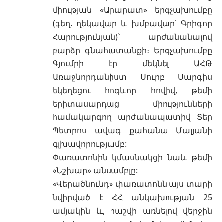
միության «Արարատ» երգչախումբը
(գեղ. ղեկավար և խմբավար՝ Գրիգոր
Հարությունյան)` արժանանալով
բարձր գնահատանքի։ Երգչախումբը
Գյումրի էր մեկնել ԱՀԹ
Առաջնորդանիստ Սուրբ Սարգիս
եկեղեցու հոգևոր հովիվ, թեմի
երիտասարդաց միությունների
համակարգող արժանապատիվ Տեր
Պետրոս ավագ քահանա Մալյանի
գլխավորությամբ:
Փառատոնին կմասնակցի նաև թեմի
«Նշխար» անսամբլը:
«Վերածնունդ» փառատոնն այս տարի
նվիրված է ՀՀ անկախության 25
ամյակին և, հաշվի առնելով վերջին