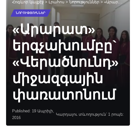
Հոգևոր կայքէջ
>
Լրահոս
>
Նորություններ
>
«Արարատ» երգչախումբը` «Վերածնունդ» միջազգային փառատոնում
ՆՈՐՈՒԹՅՈՒՆՆԵՐ
«Արարատ»
երգչախումբը`
«Վերածնունդ»
միջազգային
փառատոնում
Published: 19 Ապրիլի,
Կարդալու տևողություն՝ 1 րոպե:
2016