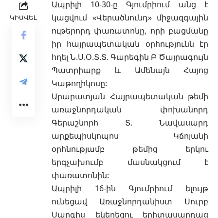
Ապրիլի 10-30-ը Գյումրիում անց է
կացվում
«Վերածնունդ» միջազգային
ԿԻՍՎԵԼ
ութերորդ փառատոնը, որի բացմանը
իր հայրապետական օրհությունն էր
հղել Ն.Ս.Օ.Տ.Տ. Գարեգին Բ Ծայրագույն
Պատրիարք և Ամենայն Հայոց
Կաթողիկոսը:
Արարատյան Հայրապետական թեմի
առաջնորդական փոխանորդ
Գերաշնորհ Տ. Նավասարդ
արքեպիսկոպոս Կճոյանի
օրհնությամբ թեմից երկու
երգչախումբ մասնակցում է
փառատոնին:
Ապրիլի 16-ին Գյումրիում ելույթ
ունեցավ Առաջնորդանիստ Սուրբ
Սարգիս եկեղեցու երիտասարդաց