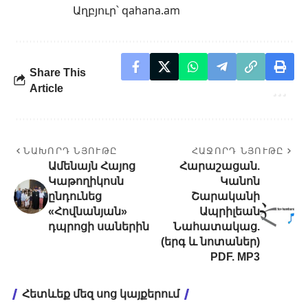
Աղբյուր՝
qahana.am
Share This
Article
ՆԱԽՈՐԴ ՆՅՈՒԹԸ
ՀԱՋՈՐԴ ՆՅՈՒԹԸ
Ամենայն Հայոց
Հարաշացան.
Կաթողիկոսն
Կանոն
ընդունեց
Շարականի
«Հովնանյան»
Ապրիլեան
դպրոցի սաներին
Նահատակաց.
(երգ և նոտաներ)
PDF. MP3
Հետևեք մեզ սոց կայքերում