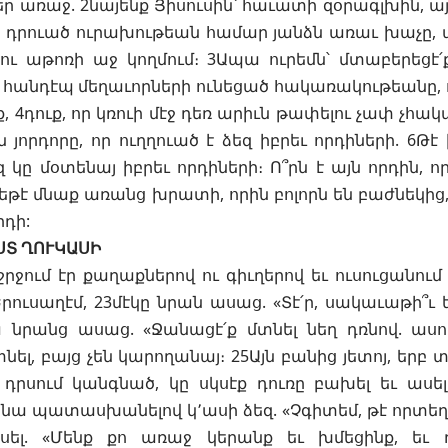
եր առաջ. 2նայենք Յիսուսին՝ հաւատի զօրագլխին, 
ջ դրուած ուրախութեան համար յանձն առաւ խաչը,
ւ աթոռի աջ կողմում։ 3Ապա ուրեմն՝ մտաբերեցէ՛ք
 հանդէպ մեղաւորների ունեցած հակառակութեանը, որ
էք, 4դուք, որ կռուի մէջ դեռ արիւն թափելու չափ չհա
 յորդորը, որ ուղղուած է ձեզ իբրեւ որդիների. 6Թ
 կը մօտենայ իբրեւ որդիների։ Ո՞րն է այն որդին, ո
 եթէ մնաք առանց խրատի, որին բոլորն են բաժնեկից,
դի:
ՍՏ ՂՈՒԿԱՍԻ
 շրջում էր քաղաքներով ու գիւղերով եւ ուսուցանու
Երուսաղէմ, 23մէկը նրան ասաց. «Տէ՛ր, սակաւաթի՞ւ ե
ա նրանց ասաց. «Ջանացէ՛ք մտնել նեղ դռնով. ասո
նել, բայց չեն կարողանայ։ 25Այն բանից յետոյ, երբ
 դրսում կանգնած, կը սկսէք դուռը բախել եւ ասել. 
 նա պատասխանելով կ՚ասի ձեզ. «Չգիտեմ, թէ որտեղ
սել. «Մենք քո առաջ կերանք եւ խմեցինք, եւ