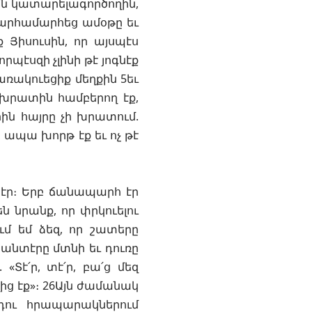
այն կատարելագործողին,
 արհամարհեց ամօթը եւ
 Յիսուսին, որ այսպէս
պէսզի չլինի թէ յոգնէք
կառակուեցիք մեղքին 5եւ
է խրատին համբերող էք,
րին հայրը չի խրատում.
 ապա խորթ էք եւ ոչ թէ
մ էր։ Երբ ճանապարհ էր
ն նրանք, որ փրկուելու
ւմ եմ ձեզ, որ շատերը
 տանտէրը մտնի եւ դուռը
«Տէ՛ր, տէ՛ր, բա՛ց մեզ
ից էք»։ 26Այն ժամանակ
 դու հրապարակներում