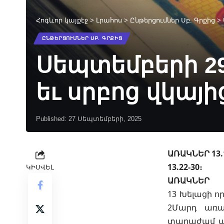
Հոգևոր կայքէջ
>
Լրահոս
>
Ընթերցումներ Սբ. Գրքից
>
ԸՆԹԵՐՑՈՒՄՆԵՐ ՍԲ. ԳՐՔԻՑ
Սեպտեմբերի 29 
եւ սրբոց վկայի
Published: 27 Սեպտեմբերի, 2025
ԱՌԱԿՆԵՐ 13.
13.22-30։
ԿԻՍՎԵԼ
ԱՌԱԿՆԵՐ
13 Խելացի ո
2Մարդ առա
տարաժամ պի