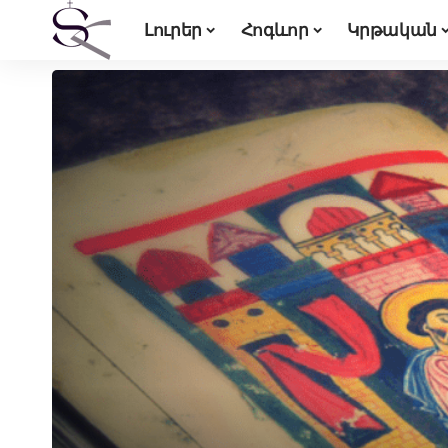
Լուրեր
Հոգևոր
Կրթական