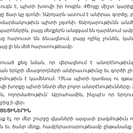
ուգն է, պիտի խռովի իր հոգին։ 4Ծոյլը միշտ կարիք
ը ճար կը գտնի։ 5Արդարն ատում է անիրաւ գործը,
ամարձակութիւն պիտի չգտնի։ 6Արդարութիւնն անմ
արհներին, բայց մեղքերն անզգամ են դարձնում ամ
նց հարուստ են ձեւացնում, բայց ոչինչ չունեն, կան
այց լի են մեծ հարստութեամբ։
տուած քեզ նման, որ վերացնում է անօրէնութիւն
ն երկրի մնացորդների անիրաւութիւնը եւ գործի չի 
րմութիւն է կամենում։ 19Նա պիտի դառնայ ու գթա
ծովի խորքը պիտի նետի մեր բոլոր անօրէնութիւնները
ն, ողորմածութիւն՝ Աբրահամին, ինչպէս որ երդո
բից ի վեր։
ԱՅԵՑԻՆԵՐԻՆ
նք էլ, որ մեր շուրջը վկաների այսչափ բազմութիւն ո
ն եւ ծանր մեղք, համբերատարութեամբ ընթանանք 