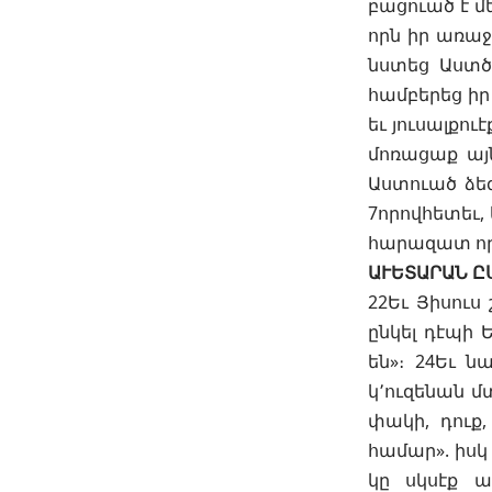
բացուած է մ
որն իր առա
նստեց Աստծո
համբերեց իր
եւ յուսալքու
մոռացաք այն
Աստուած ձեզ
7որովհետեւ,
հարազատ որ
ԱՒԵՏԱՐԱՆ Ը
22Եւ Յիսուս
ընկել դէպի 
են»։ 24Եւ ն
կ՚ուզենան մտ
փակի, դուք,
համար». իսկ
կը սկսէք ա