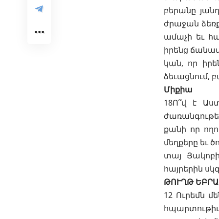
բերանը յանդ
ժրաջան ձեռք
ամաչի եւ հ
իրենց ճանապ
կան, որ իրե
ձեւացնում, բ
Միքիա
18Ո՞վ է Աս
ժառանգութեա
քանի որ ողո
մեղքերը եւ 
տայ Յակոբի
հայրերին սկզ
ԹՈՒՂԹ ԵԲՐ
12 Ուրեմն մե
հպարտութիւ