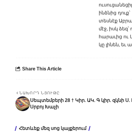
ուսուցանեցիր
ինձնից դուք՝
տեսնէք Աբրա
մէջ, իսկ ձեզ
հարաւից ու 
կը լինեն, եւ 
Share This Article
ՆԱԽՈՐԴ ՆՅՈՒԹԸ
Սեպտեմբերի 28 † Կիր. ԱԿ. Գ կիր. զկնի Ս
Սրբոյ Խաչի
Հետևեք մեզ սոց կայքերում