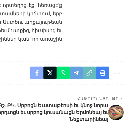
է որտեղից էք. հեռացէ՛ք
 ատամների կրճտում, երբ
ն Աստծու արքայութեան
րեւմուտքից, հիւսիսից եւ
ջիններ կան, որ առաջին
ՀԱՋՈՐԴ ՆՅՈՒԹԸ
շ. ԲԿ. Սրբոցն Եւստաթէոսի եւ կնոջ նորա
րդւոցն եւ սրբոց կուսանացն Երմոնեայ եւ
Նեքտարինեայ