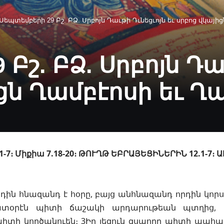
Սեպտեմբերի 29 Բշ. ԲՁ. Սրբոյն Դաւթի Դւնեցւոյն եւ սրբոց վկայի
Բշ. ԲՁ. Սրբոյն Դա
ցն Ղամբէոսի եւ Ղա
1-7։ Միքիա 7.18-20։ ԹՈՒՂԹ ԵԲՐԱՅԵՑԻՆԵՐԻՆ 12.1-7։
րդին հնազանդ է հօրը, բայց անհնազանդ որդին կո
տօրէն պիտի ճաշակի արդարութեան պտղից, բ
տի կործանուեն։ 3Իր լեզուն զսպողը պիտի պահպա