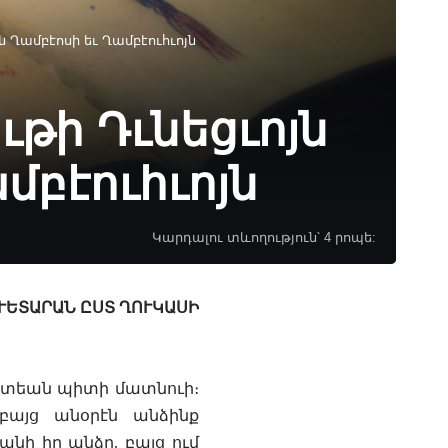
ցն Ղամբէոսի եւ Ղամբէուհւոյն
ւթի Դւնեցւոյն
մբէուհւոյն
Կարդալու տևողություն՝ 4 րոպե:
 ԱՒԵՏԱՐԱՆ ԸՍՏ ՂՈՒԿԱՍԻ
րստեան պիտի մատնուի։
այց անօրէն անձինք
նի իր անձը, բայց ում