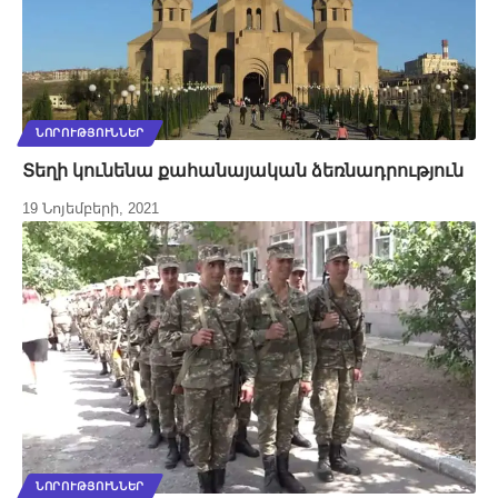
ՆՈՐՈՒԹՅՈՒՆՆԵՐ
Տեղի կունենա քահանայական ձեռնադրություն
19 Նոյեմբերի, 2021
ՆՈՐՈՒԹՅՈՒՆՆԵՐ