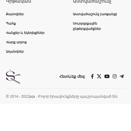
Կրթական
Աստվածաշունչ
Քարոզներ
Աստվածաշունչ (առցանց)
Պահք
Սուրբգրքային
ընթերցվածքներ
Վանքեր և եկեղեցիներ
Վարք սրբոց
Աղանդներ
Հետևեք մեզ:
© 2014 - 2022թթ․ Բոլոր իրավունքները պաշտպանված են: