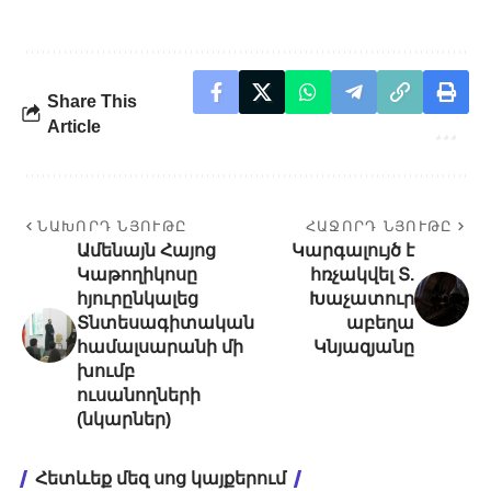
Share This
Article
ՆԱԽՈՐԴ ՆՅՈՒԹԸ
ՀԱՋՈՐԴ ՆՅՈՒԹԸ
Ամենայն Հայոց
Կարգալույծ է
Կաթողիկոսը
հռչակվել Տ.
հյուրընկալեց
Խաչատուր
Տնտեսագիտական
աբեղա
համալսարանի մի
Կնյազյանը
խումբ
ուսանողների
(նկարներ)
Հետևեք մեզ սոց կայքերում