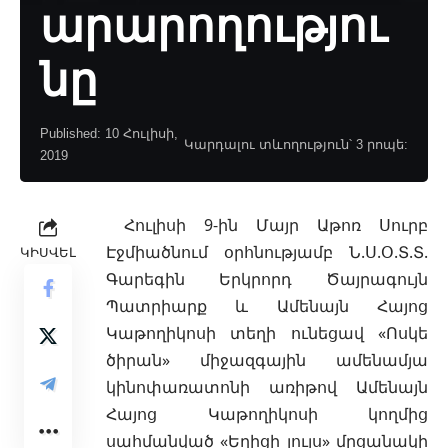
արարողությու
նը
Published: 10 Հուլիսի,
Կարդալու տևողություն՝ 3 րոպե:
2019
Հուլիսի 9-ին Մայր Աթոռ Սուրբ
Էջմիածնում օրհնությամբ Ն.Ս.Օ.Տ.Տ.
ԿԻՍՎԵԼ
Գարեգին Երկրորդ Ծայրագույն
Պատրիարք և Ամենայն Հայոց
Կաթողիկոսի տեղի ունեցավ «Ոսկե
ծիրան» միջազգային ամենամյա
կինոփառատոնի առիթով Ամենայն
Հայոց Կաթողիկոսի կողմից
սահմանված «Եղիցի լույս» մրցանակի