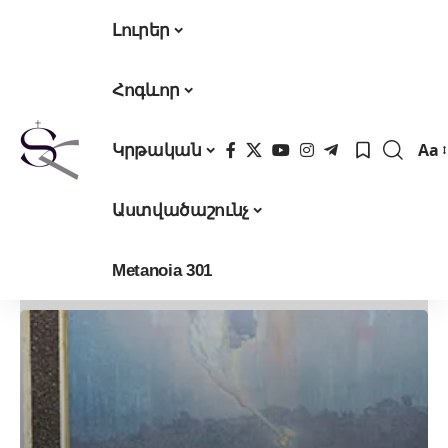
Լուրեր
Հոգևոր
Aa
Կրթական
Fon
Res
Աստվածաշունչ
Metanoia 301