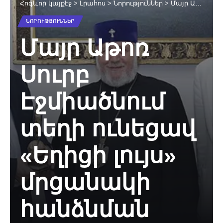
Հոգևոր կայքէջ
>
Լրահոս
>
Նորություններ
>
Մայր Աթոռ Սուրբ Էջմիածնում տեղի ունեցավ «Եղիցի լույս» մրցանակի հանձնման արարողությունը
ՆՈՐՈՒԹՅՈՒՆՆԵՐ
Մայր Աթոռ
Սուրբ
Էջմիածնում
տեղի ունեցավ
«Եղիցի լույս»
մրցանակի
հանձնման