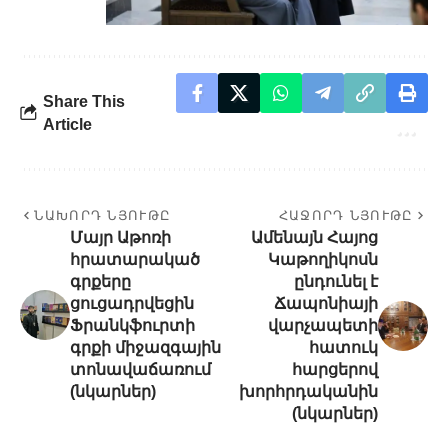
Share This
Article
ՆԱԽՈՐԴ ՆՅՈՒԹԸ
ՀԱՋՈՐԴ ՆՅՈՒԹԸ
Մայր Աթոռի
Ամենայն Հայոց
հրատարակած
Կաթողիկոսն
գրքերը
ընդունել է
ցուցադրվեցին
Ճապոնիայի
Ֆրանկֆուրտի
վարչապետի
գրքի միջազգային
հատուկ
տոնավաճառում
հարցերով
(նկարներ)
խորհրդականին
(նկարներ)