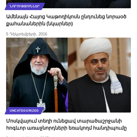
ՆՈՐՈՒԹՅՈՒՆՆԵՐ
Ամենայն Հայոց Կաթողիկոսն ընդունեց նորաօծ
քահանաներին (նկարներ)
5 Դեկտեմբերի, 2016
UNCATEGORIZED
Մոսկվայում տեղի ունեցավ տարածաշրջանի
հոգևոր առաջնորդների եռակողմ հանդիպումը