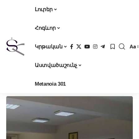
Լուրեր
Հոգևոր
Aa
Կրթական
Fon
Res
Աստվածաշունչ
Metanoia 301