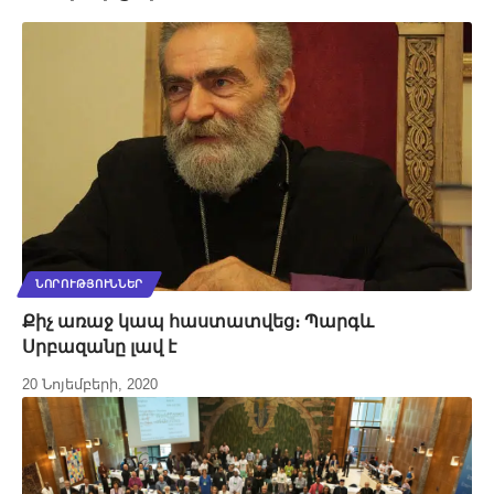
ՆՈՐՈՒԹՅՈՒՆՆԵՐ
Քիչ առաջ կապ հաստատվեց։ Պարգև
Սրբազանը լավ է
20 Նոյեմբերի, 2020