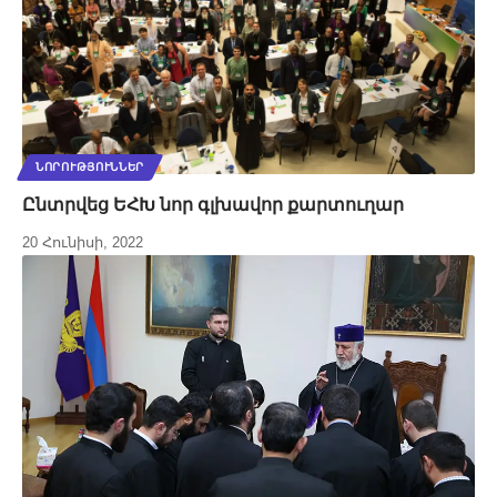
ՆՈՐՈՒԹՅՈՒՆՆԵՐ
Ընտրվեց ԵՀԽ նոր գլխավոր քարտուղար
20 Հունիսի, 2022