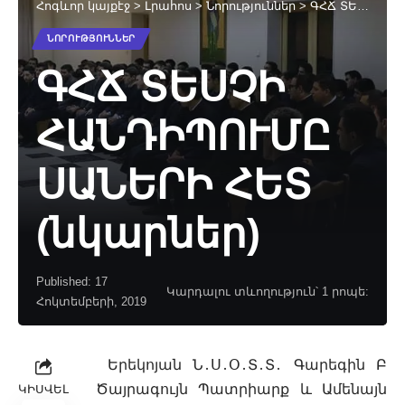
Հոգևոր կայքէջ
>
Լրահոս
>
Նորություններ
>
ԳՀՃ ՏԵՍՉԻ ՀԱՆԴԻՊՈՒՄԸ ՍԱՆԵՐԻ ՀԵՏ (նկարներ)
ՆՈՐՈՒԹՅՈՒՆՆԵՐ
ԳՀՃ ՏԵՍՉԻ
ՀԱՆԴԻՊՈՒՄԸ
ՍԱՆԵՐԻ ՀԵՏ
(նկարներ)
Published: 17
Կարդալու տևողություն՝ 1 րոպե:
Հոկտեմբերի, 2019
Երեկոյան Ն․Ս․Օ․Տ․Տ․ Գարեգին Բ
Ծայրագույն Պատրիարք և Ամենայն
ԿԻՍՎԵԼ