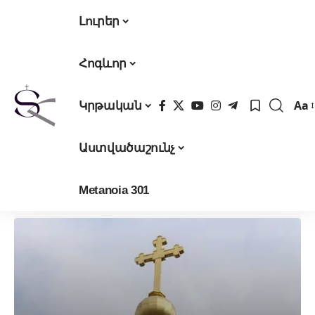
Լուրեր
Հոգևոր
Aa
Կրթական
Fon
Res
Աստվածաշունչ
Metanoia 301