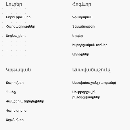
Լուրեր
Հոգևոր
Նորություններ
Գրադարան
Հարցազրույցներ
Տեսանյութեր
Սոցկայքեր
Երգեր
Եկեղեցական տոներ
Աղոթքներ
Կրթական
Աստվածաշունչ
Քարոզներ
Աստվածաշունչ (առցանց)
Պահք
Սուրբգրքային
ընթերցվածքներ
Վանքեր և եկեղեցիներ
Վարք սրբոց
Աղանդներ