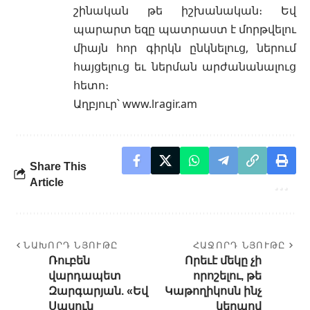
շինական թե իշխանական։ Եվ
պարարտ եզը պատրաստ է մորթվելու
միայն հոր գիրկն ընկնելուց, ներում
հայցելուց եւ ներման արժանանալուց
հետո։
Աղբյուր՝
www.lragir.am
Share This
Article
ՆԱԽՈՐԴ ՆՅՈՒԹԸ
ՀԱՋՈՐԴ ՆՅՈՒԹԸ
Ռուբեն
Որեւէ մեկը չի
վարդապետ
որոշելու, թե
Զարգարյան. «Եվ
Կաթողիկոսն ինչ
Սասուն
կերպով