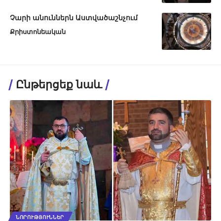
Չարի անուններն Աստվածաշնչում
Քրիստոնեական
Ընթերցեք նաև
ՆՈՐՈՒԹՅՈՒՆՆԵՐ