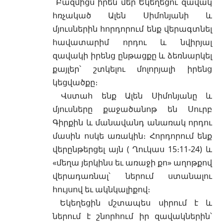
Բազմիցս իրեն մեր Եկեղեցու զավակ
հռչակած Ալեն Սիմոնյանի և
մյուսներին հորդորում ենք վերագտնել
հավատարիմ որդու և նվիրյալ
զավակի իրենց ընթացքը և ձեռնարկել
քայլեր՝ շտկելու մոլորյալի իրենց
կեցվածքը։
Վստահ ենք Ալեն Սիմոնյանը և
մյուսները քաջածանոթ են Սուրբ
Գիրքին և մանավանդ անառակ որդու
մասին ոսկե առակին։ Հորդորում ենք
վերընթերցել այն ( Ղուկաս 15։11-24) և
«մեղա յերկինս եւ առաջի քո» աղոթքով
վերադառնալ՝ ներում ստանալու
հույսով եւ ակնկալիքով։
Եկեղեցին մշտապես սիրում է և
ներում է շնորհում իր զավակներին՝