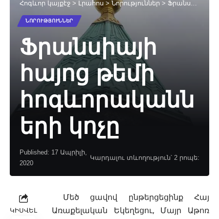
Հոգևոր կայքէջ
>
Լրահոս
>
Նորություններ
>
Ֆրանսիայի հայոց թեմի հոգևորականների կոչը
ՆՈՐՈՒԹՅՈՒՆՆԵՐ
Ֆրանսիայի
հայոց թեմի
հոգևորականն
երի կոչը
Published: 17 Ապրիլի,
Կարդալու տևողություն՝ 2 րոպե:
2020
Մեծ ցավով ընթերցեցինք Հայ
Առաքելական Եկեղեցու, Մայր Աթոռ
ԿԻՍՎԵԼ