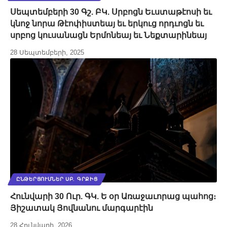
Սեպտեմբերի 30 Գշ. ԲԿ. Սրբոցն Եւստաթէոսի եւ
կնոջ նորա Թէոփիստեայ եւ երկուց որդւոցն եւ
սրբոց կուսանացն Երմոնեայ եւ Նեքտարինեայ
28 Սեպտեմբերի, 2025
ԸՆԹԵՐՑՈՒՄՆԵՐ ՍԲ. ԳՐՔԻՑ
Հունվարի 30 Ուր. ԳԿ. Ե օր Առաջաւորաց պահոց։
Յիշատակ Յովնանու մարգարէին
28 Հունվարի, 2026