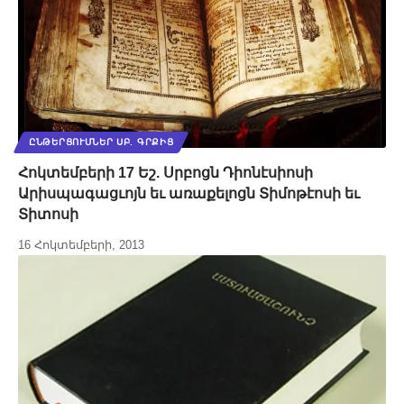
ԸՆԹԵՐՑՈՒՄՆԵՐ ՍԲ. ԳՐՔԻՑ
Հոկտեմբերի 17 Եշ. Սրբոցն Դիոնէսիոսի
Արիսպագացւոյն եւ առաքելոցն Տիմոթէոսի եւ
Տիտոսի
16 Հոկտեմբերի, 2013