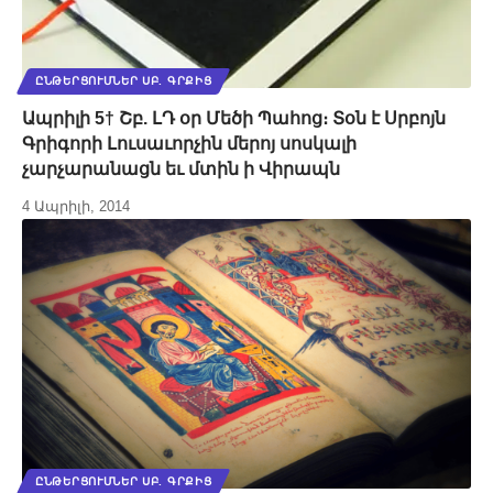
ԸՆԹԵՐՑՈՒՄՆԵՐ ՍԲ. ԳՐՔԻՑ
Ապրիլի 5† Շբ. ԼԴ օր Մեծի Պահոց։ Տօն է Սրբոյն
Գրիգորի Լուսաւորչին մերոյ սոսկալի
չարչարանացն եւ մտին ի Վիրապն
4 Ապրիլի, 2014
ԸՆԹԵՐՑՈՒՄՆԵՐ ՍԲ. ԳՐՔԻՑ