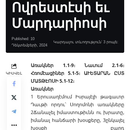
Ովրեստէսի եւ
Մարդարիոսի
Published: 10
Կարդալու տևողություն՝ 3 րոպե:
Դեկտեմբերի, 2024
Առակներ 1.1-9։ Նաւում 2.1-6։
Հռոմէացիներ 5.1-5։ ԱՒԵՏԱՐԱՆ ԸՍՏ
ԿԻՍՎԵԼ
ՄԱՏԹԷՈՍԻ 5.1-12։
Առակներ
1 Երուսաղէմում Իսրայէլի թագաւոր
Դաւթի որդու՝ Սողոմոնի առակները
2Ճանաչել իմաստութիւնն ու խրատը,
իմանալ հանճարի խօսքերը, 3ընկալել
խօսքի բարդ