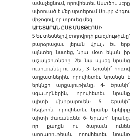
ամաչեցնում, որովհետեւ Աստծու սէրը
սփռուած է մեր սրտերում Սուրբ Հոգու
միջոցով, որ տրուեց մեզ.
ԱՒԵՏԱՐԱՆ ԸՍՏ ՄԱՏԹԷՈՍԻ
5 Եւ տեսնելով ժողովրդի բազմութիւնը՝
բարձրացաւ լերան վրայ։ Եւ երբ
այնտեղ նստեց, նրա մօտ եկան իր
աշակերտները. 2եւ նա սկսեց նրանց
ուսուցանել ու ասել. 3- Երանի՜ հոգով
աղքատներին, որովհետեւ նրանցն է
երկնքի արքայութիւնը։ 4- Երանի՜
սգաւորներին, որովհետեւ նրանք
պիտի մխիթարուեն։ 5- Երանի՜
հեզերին, որովհետեւ նրանք երկիրը
պիտի ժառանգեն։ 6- Երանի՜ նրանց,
որ քաղցն ու ծարաւն ունեն
արդարութեան, որովհետեւ նրանք