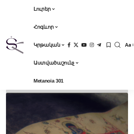
Լուրեր
Հոգևոր
Aa
Կրթական
Fon
Res
Աստվածաշունչ
Metanoia 301