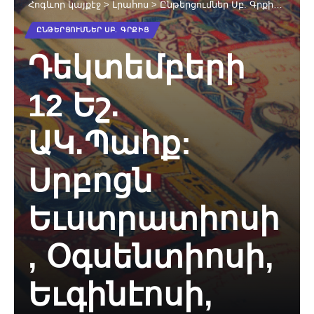
Հոգևոր կայքէջ
>
Լրահոս
>
Ընթերցումներ Սբ. Գրքից
>
Դեկտ
ԸՆԹԵՐՑՈՒՄՆԵՐ ՍԲ. ԳՐՔԻՑ
Դեկտեմբերի
12 Եշ.
ԱԿ.Պահք:
Սրբոցն
Եւստրատիոսի
, Օգսենտիոսի,
Եւգինէոսի,