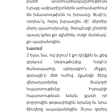
բարի աստուածապաշտութիւնն
է,բայց ամբարիշտներն արհամարհում
են իմաստութիւնն ու խրատը։ 8Լսի՛ր,
որդեա՛կ, հօրդ խրատըեւ մի՛ մերժիր
մօրդ պատուիրանը, 9որպէսզի շնորհի
պսակ կրես քո գլխինեւ ոսկի մանեակ՝
քո պարանոցին։
Նաւում
2 Ելաւ նա, ով փչում է քո դէմքին եւ քեզ
փրկում նեղութիւնից. հսկի՛ր
ճանապարհը, պնդացրո՛ւ մէջքդ,
զօրացի՛ր մեծ ուժով. 2քանզի Տէրը
վերադարձրեց Յակոբի
հպարտութիւնը Իսրայէլի
հպարտութեան նման, քանի որ
բոլորովին թօթափեցին նրանց եւ նրա
ճիւղերը ապականեցին։ 3Նրա զօրեղ