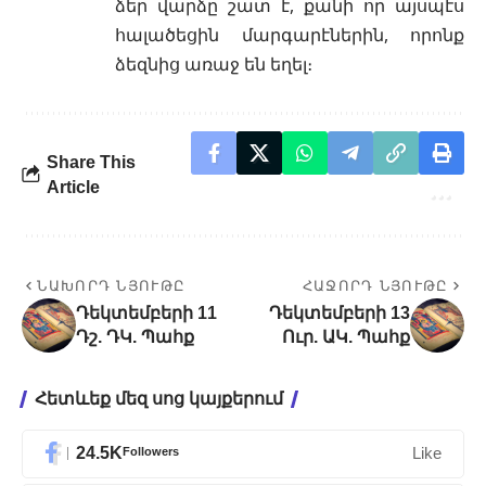
ձեր վարձը շատ է, քանի որ այսպէս
հալածեցին մարգարէներին, որոնք
ձեզնից առաջ են եղել։
Share This
Article
ՆԱԽՈՐԴ ՆՅՈՒԹԸ
ՀԱՋՈՐԴ ՆՅՈՒԹԸ
Դեկտեմբերի 11
Դեկտեմբերի 13
Դշ. ԴԿ. Պահք
Ուր. ԱԿ. Պահք
Հետևեք մեզ սոց կայքերում
24.5K
Followers
Like