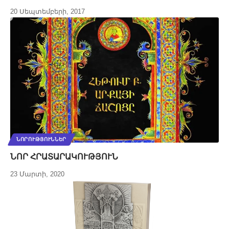
20 Սեպտեմբերի, 2017
ՆՈՐՈՒԹՅՈՒՆՆԵՐ
ՆՈՐ ՀՐԱՏԱՐԱԿՈՒԹՅՈՒՆ
23 Մարտի, 2020