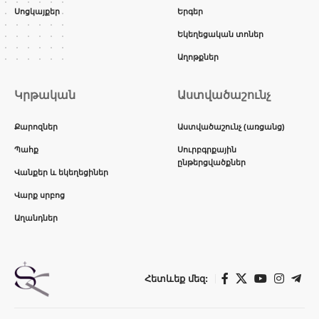
Սոցկայքեր
Երգեր
Եկեղեցական տոներ
Աղոթքներ
Կրթական
Աստվածաշունչ
Քարոզներ
Աստվածաշունչ (առցանց)
Պահք
Սուրբգրքային
ընթերցվածքներ
Վանքեր և եկեղեցիներ
Վարք սրբոց
Աղանդներ
Հետևեք մեզ: