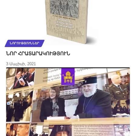
ՆՈՐՈՒԹՅՈՒՆՆԵՐ
ՆՈՐ ՀՐԱՏԱՐԱԿՈՒԹՅՈՒՆ
3 Մայիսի, 2021