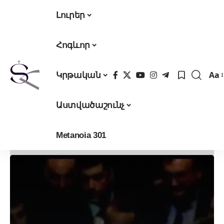
Լուրեր
Հոգևոր
Aa
Կրթական
Fon
Res
Աստվածաշունչ
Metanoia 301