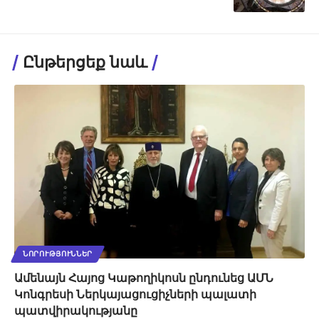
Ընթերցեք նաև
ՆՈՐՈՒԹՅՈՒՆՆԵՐ
Ամենայն Հայոց Կաթողիկոսն ընդունեց ԱՄՆ
Կոնգրեսի Ներկայացուցիչների պալատի
պատվիրակությանը