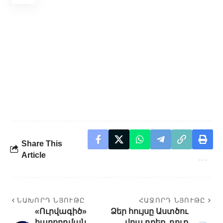
Share This
Article
ՆԱԽՈՐԴ ՆՅՈՒԹԸ
ՀԱՋՈՐԴ ՆՅՈՒԹԸ
«Ուրվագիծ»
Ձեր հույսը Աստծու
հաղորդման
վրա դրեք. դուք