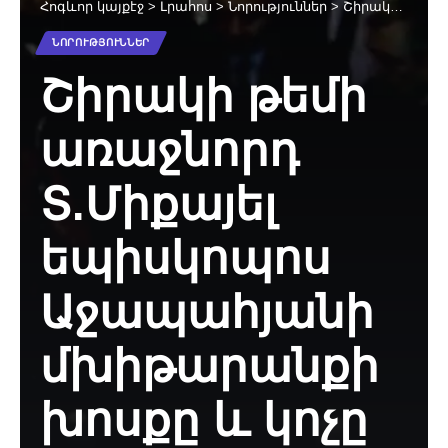
Հոգևոր կայքէջ
>
Լրահոս
>
Նորություններ
>
Շիրակի թեմի առաջնորդ Տ.Միքայել եպիսկոպոս Աջապահյանի մխիթարանքի խոսքը և կոչը Գյումրեցիներին (տեսանյութ)
ՆՈՐՈՒԹՅՈՒՆՆԵՐ
Շիրակի թեմի
առաջնորդ
Տ.Միքայել
եպիսկոպոս
Աջապահյանի
մխիթարանքի
խոսքը և կոչը