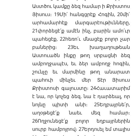
Աստծու կամքը ձեզ համար ի Քրիստոս
Յիսուս։ 19Մի՛ հանգցրէք Հոգին, 20մի՛
արհամարհէք մարգարէութիւնները,
21փորձեցէ՛ք ամէն ինչ, բարին ամո՛ւր
պահեցէք, 22հեռո՛ւ մնացէք բոլոր չար
բաներից։ 23Եւ խաղաղութեան
Աստուածն ինքը թող սրբացնի ձեզ
ամբողջապէս, եւ ձեր ամբողջ հոգին,
շունչը եւ մարմինը թող անարատ
պահուի մինչեւ մեր Տէր Յիսուս
Քրիստոսի գալուստը։ 24Հաւատարիմ
է նա, որ կոչեց ձեզ. նա է դարձեալ, որ
նոյնը պիտի անի։ 25Եղբայրնե՛ր,
աղօթեցէ՛ք նաեւ մեզ համար։
26Ողջունեցէ՛ք բոլոր եղբայրներին
սուրբ համբոյրով։ 27Երդուել եմ տալիս