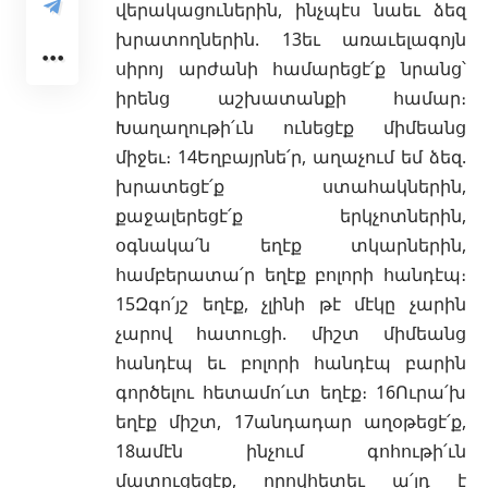
վերակացուներին, ինչպէս նաեւ ձեզ
խրատողներին. 13եւ առաւելագոյն
սիրոյ արժանի համարեցէ՛ք նրանց՝
իրենց աշխատանքի համար։
Խաղաղութի՛ւն ունեցէք միմեանց
միջեւ։ 14Եղբայրնե՛ր, աղաչում եմ ձեզ.
խրատեցէ՛ք ստահակներին,
քաջալերեցէ՛ք երկչոտներին,
օգնակա՛ն եղէք տկարներին,
համբերատա՛ր եղէք բոլորի հանդէպ։
15Զգո՛յշ եղէք, չլինի թէ մէկը չարին
չարով հատուցի. միշտ միմեանց
հանդէպ եւ բոլորի հանդէպ բարին
գործելու հետամո՛ւտ եղէք։ 16Ուրա՛խ
եղէք միշտ, 17անդադար աղօթեցէ՛ք,
18ամէն ինչում գոհութի՛ւն
մատուցեցէք, որովհետեւ ա՛յդ է