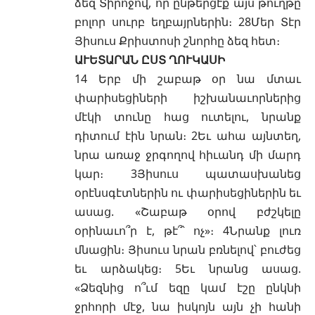
ձեզ Տիրոջով, որ ընթերցէք այս թուղթը
բոլոր սուրբ եղբայրներին։ 28Մեր Տէր
Յիսուս Քրիստոսի շնորհը ձեզ հետ։
ԱՒԵՏԱՐԱՆ ԸՍՏ ՂՈՒԿԱՍԻ
14 Երբ մի շաբաթ օր նա մտաւ
փարիսեցիների իշխանաւորներից
մէկի տունը հաց ուտելու, նրանք
դիտում էին նրան։ 2Եւ ահա այնտեղ,
նրա առաջ ջրգողով հիւանդ մի մարդ
կար։ 3Յիսուս պատասխանեց
օրէնսգէտներին ու փարիսեցիներին եւ
ասաց. «Շաբաթ օրով բժշկելը
օրինաւո՞ր է, թէ՞՝ ոչ»։ 4Նրանք լուռ
մնացին։ Յիսուս նրան բռնելով՝ բուժեց
եւ արձակեց։ 5Եւ նրանց ասաց.
«Ձեզնից ո՞ւմ եզը կամ էշը ընկնի
ջրհորի մէջ, նա իսկոյն այն չի հանի