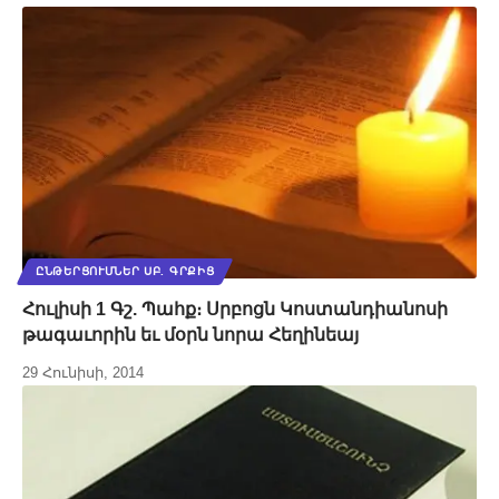
ԸՆԹԵՐՑՈՒՄՆԵՐ ՍԲ. ԳՐՔԻՑ
Հուլիսի 1 Գշ. Պահք։ Սրբոցն Կոստանդիանոսի
թագաւորին եւ մօրն նորա Հեղինեայ
29 Հունիսի, 2014