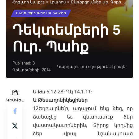
Հոգևոր կայքէջ
>
Լրահոս
>
Ընթերցումներ Սբ. Գրքից
>
Դեկտ
ԸՆԹԵՐՑՈՒՄՆԵՐ ՍԲ. ԳՐՔԻՑ
Դեկտեմբերի 5
Ուր. Պահք
Published: 3
Կարդալու տևողություն՝ 3 րոպե:
Դեկտեմբերի, 2014
Ա Թս 5.12-28։ Ղկ 14.1-11։
Ա Թեսաղոնիկեցիներ
ԿԻՍՎԵԼ
12Եղբայրնե՛ր, աղաչում ենք ձեզ, որ
ճանաչէք եւ գնահատէք ձեր
վաստակաւորներին, Տիրոջ կողմից
ձեր վրայ նշանակուած