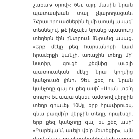
շաբաթ օրով»։ 6Եւ այդ մասին նրան
պատասխան տալ չկարողացան։
7Հրաւիրուածներին էլ մի առակ ասաց՝
տեսնելով, թէ ինչպէս նրանք պատուոյ
տեղերն էին ընտրում։ 8Նրանց ասաց.
«Երբ մէկը քեզ հարսանիքի կամ
հրաւէրքի կանչի, առաջին տեղը մի՛
նստիր, գուցէ քեզնից աւելի
պատուական մէկը նրա կողմից
կանչուած լինի։ 9Եւ քեզ ու նրան
կանչողը գայ ու քեզ ասի՝ «Սրան տե՛ղ
տուր»։ Եւ ապա սկսես ամօթով վերջին
տեղը գրաւել։ 10Այլ, երբ հրաւիրուես,
գնա բազմի՛ր վերջին տեղը, որպէսզի,
երբ քեզ կանչողը գայ եւ քեզ ասի՝
«Բարեկա՛մ, աւելի վե՛ր մօտեցիր», այն
ժամանակ քո սեղանակիցների առաջ