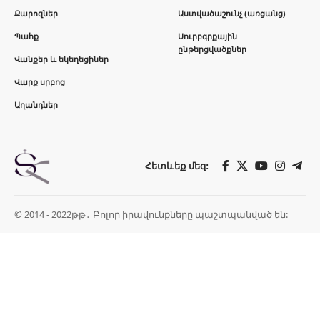
Քարոզներ
Աստվածաշունչ (առցանց)
Պահք
Սուրբգրքային
ընթերցվածքներ
Վանքեր և եկեղեցիներ
Վարք սրբոց
Աղանդներ
Հետևեք մեզ:
© 2014 - 2022թթ․ Բոլոր իրավունքները պաշտպանված են: