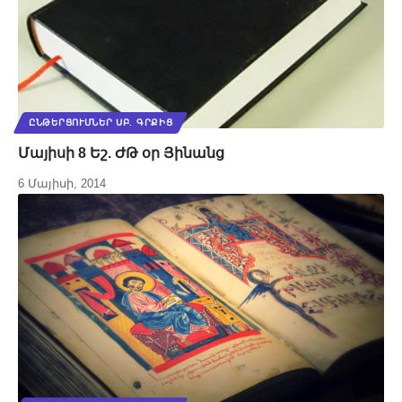
ԸՆԹԵՐՑՈՒՄՆԵՐ ՍԲ. ԳՐՔԻՑ
Մայիսի 8 Եշ. ԺԹ օր Յինանց
6 Մայիսի, 2014