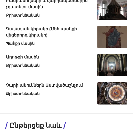
Բամբասողների և վարդապետներին
չդատելու մասին
Քրիստոնեական
Գալստյան կիրակի (Մեծ պահքի
վեցերորդ կիրակի)
Պահքի մասին
Աղոթքի մասին
Քրիստոնեական
Չարի անուններն Աստվածաշնչում
Քրիստոնեական
Ընթերցեք նաև