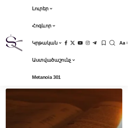
Լուրեր
Հոգևոր
Aa
Կրթական
Fon
Res
Աստվածաշունչ
Metanoia 301