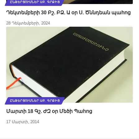
ԸՆԹԵՐՑՈՒՄՆԵՐ ՍԲ. ԳՐՔԻՑ
Դեկտեմբերի 30 Բշ. ԲՁ. Ա օր Ս. Ծննդեան պահոց
28 Դեկտեմբերի, 2024
ԸՆԹԵՐՑՈՒՄՆԵՐ ՍԲ. ԳՐՔԻՑ
Մարտի 18 Գշ. ԺԶ օր Մեծի Պահոց
17 Մարտի, 2014