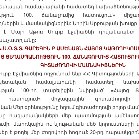
ետական համալսարանի համատեղ նախաձեռնությամ
ւթյուն 100. ճանաչումից հատուցում» միջա
ներին և մասնակիցներին: Նորին Սրբության խոսք
ել է Մայր Աթոռ Սուրբ Էջմիածնի դիվանապետ 
Խաչատրյանը:
Ն.Ս.Օ.Տ.Տ. ԳԱՐԵԳԻՆ Բ ԱՄԵՆԱՅՆ ՀԱՅՈՑ ԿԱԹՈՂԻԿՈ
Ց ՑԵՂԱՍՊԱՆՈՒԹՅՈՒՆ 100. ՃԱՆԱՉՈՒՄԻՑ ՀԱՏՈՒՑՈ
ԳԻՏԱԺՈՂՈՎԻ ՄԱՍՆԱԿԻՑՆԵՐԻՆ
ուրբ Էջմիածնից ողջունում ենք ՀՀ Գիտությունների
ետական համալսարանի համատեղ նախաձե
թյան 100-րդ տարելիցին նվիրված` «Հայոց Ցե
ից հատուցում» միջազգային գիտաժողովի
ն Մեր օրհնությունը հղում գիտաժողովի բոլոր մաս
նը հազարամյակների մեր պատմության ամենաող
ւմի, մարդկային ու նյութական մեծ կորուստների
ներ է թողել մեր ժողովրդի հոգում: 20-րդ դարասկզբի