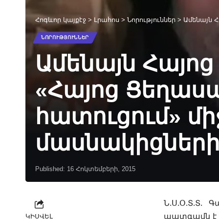
Հոգևոր կայքէջ
>
Լրահոս
>
Նորություններ
>
Ամենայն Հա
ՆՈՐՈՒԹՅՈՒՆՆԵՐ
Ամենայն Հայոց
«Հայոց Ցեղասպ
հատուցում» մ
մասնակիցների
Published: 16 Հոկտեմբերի, 2015
Ն.Ս.Օ.Տ.Տ.
պատգամն է հ
ԿԻՍՎԵԼ