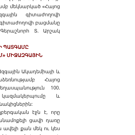
բ մեկնարկած «Հայոց
զգային գիտաժողովի
ը գիտաժողովի բացմանը
Գերաշնորհ Տ. Արշակ
ՍԻ ՊԱՏԳԱՄԸ
ՒՄ» ՄԻՋԱԶԳԱՅԻՆ
 Ազգային Ակադեմիայի և
ռնությամբ Հայոց
ղասպանություն 100.
 կազմակերպումը և
նակիցներին:
բերգական էջն է, որը
 անամոքելի ցավի դառը
ն ավելի քան մեկ ու կես