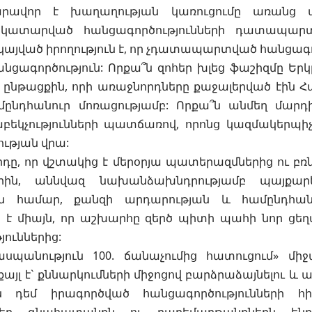
նարավոր է խաղաղության կառուցումը առանց 
 կատարված հանցագործությունների դատապար
այված իրողություն է, որ չդատապարտված հանցագործ
անցագործություն: Որքա՞ն զոհեր խլեց ֆաշիզմը Ե
ընթացքին, որի առաջնորդները քաջալերված էին Հ
ընդհանուր մոռացությամբ: Որքա՞ն անմեղ մար
աբեկչությունների պատճառով, որոնց կազմակերպի
ւթյան վրա:
րդը, որ վշտակից է մերօրյա պատերազմներից ու բռ
ներին, աննվազ նախանձախնդրությամբ պայքար
 համար, քանզի արդարության և համընդհա
է միայն, որ աշխարհը զերծ պիտի պահի նոր ցեղա
յուններից:
ասպանություն 100. ճանաչումից հատուցում» մի
քայլ է` քննարկումների միջոցով բարձրաձայնելու և 
ն դեմ իրագործված հանցագործությունների հի