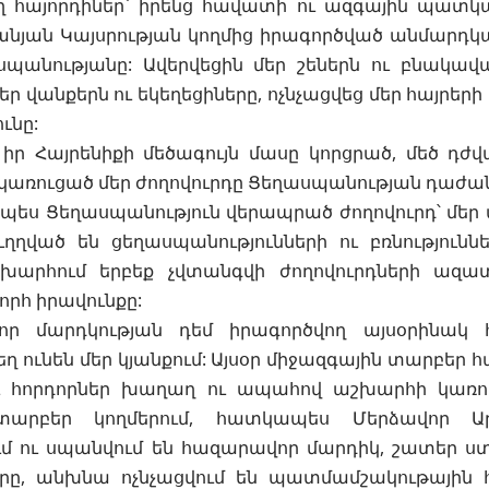
եղ հայորդիներ` իրենց հավատի ու ազգային պատկ
նյան Կայսրության կողմից իրագործված անմարդկա
պանությանը: Ավերվեցին մեր շեներն ու բնակավա
եր վանքերն ու եկեղեցիները, ոչնչացվեց մեր հայրեր
ւնը:
 Հայրենիքի մեծագույն մասը կորցրած, մեծ դժվա
կառուցած մեր ժողովուրդը Ցեղասպանության դաժան
րպես Ցեղասպանություն վերապրած ժողովուրդ՝ մեր 
ղված են ցեղասպանությունների ու բռնությու
շխարհում երբեք չվտանգվի ժողովուրդների ազ
րհ իրավունքը:
որ մարդկության դեմ իրագործվող այսօրինակ հ
 ունեն մեր կյանքում: Այսօր միջազգային տարբեր հ
ու հորդորներ խաղաղ ու ապահով աշխարհի կառու
արբեր կողմերում, հատկապես Մերձավոր Արև
մ ու սպանվում են հազարավոր մարդիկ, շատեր ստ
րը, անխնա ոչնչացվում են պատմամշակութային 