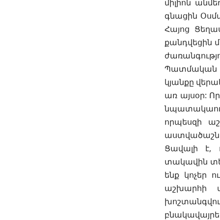
միլիոն անմ
գնացին Օսմա
Հայոց Ցեղաս
քանդվեցին մ
ժառանգությո
Պատմական իր
կյանքը վերա
առ այսօր: Ո
նպատակաուղ
որպեսզի ա
աստվածաշնո
Ցավալի է, 
տակավին տեղ
ենք կոչեր 
աշխարհի տ
խոշտանգվու
բնակավայրե