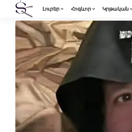
Լուրեր
Հոգևոր
Կրթական