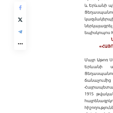
և
Երևանի պ
Ցեղասպանո
կազմակերպիչ
ներկայացր
եպիսկոպոս 
«ՀԱՅՈ
Մայր Աթոռ Ս
Երևանի պ
Ցեղասպանու
ճանաչում
Հայրապետակա
1915 թվակա
հայրենազրկո
հիշողություն