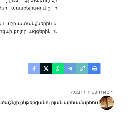
 յղում գիտաժողովի
եր առաքելությունը ի
ովի աշխատանքներին և
րգևի բոլոր ազգերին ու
ՀԱՋՈՐԴ ՆՅՈՒԹԸ
ծաշնչի ընթերցանության արհամարհում