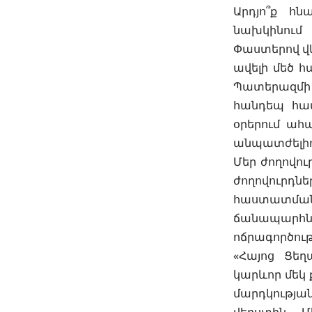
Արդյո՞ք հ
նախկինում
Փաստերով վկ
ավելի մեծ հ
Պատերազմի 
հանդեպ համ
օրերում ահ
անպատժելիո
Մեր ժողովու
ժողովուրդ
հաստատման
ճանապարհն 
ոճրագործութ
«Հայոց Ցեղ
կարևոր մեկ 
մարդկությա