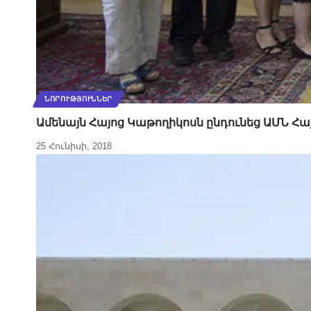
ՆՈՐՈՒԹՅՈՒՆՆԵՐ
Ամենայն Հայոց Կաթողիկոսն ընդունեց ԱՄՆ Հա
25 Հունիսի, 2018