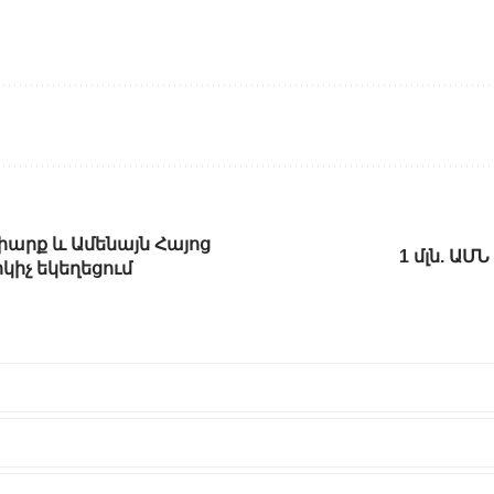
իարք և Ամենայն Հայոց
1 մլն. ԱՄ
կիչ եկեղեցում