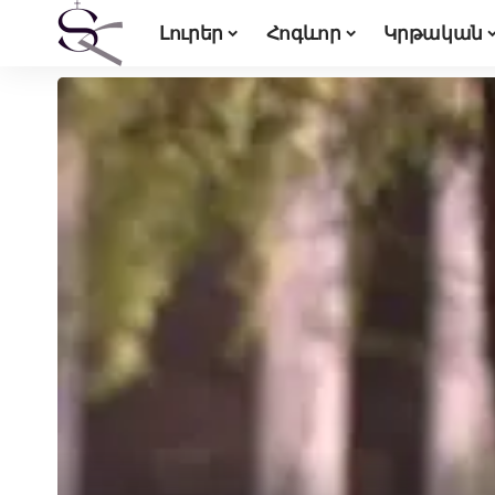
Լուրեր
Հոգևոր
Կրթական