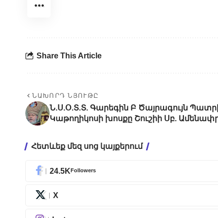
Share This Article
ՆԱԽՈՐԴ ՆՅՈՒԹԸ
Ն.Ս.Օ.Տ.Տ. Գարեգին Բ Ծայրագույն Պատր
Կաթողիկոսի խոսքը Շուշիի Սբ. Ամենափր
Հետևեք մեզ սոց կայքերում
24.5K
Followers
X