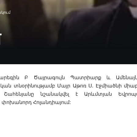
ակում
մ
. Գարեգին Բ Ծայրագույն Պատրիարք և Ամենայ
ան տնօրինությամբ Մայր Աթոռ Ս.
Էջմիածնի միաբ
Շահենյանը նշանակվել է Արևմտյան Եվրոպ
փոխանորդ Հոլանդիայում: