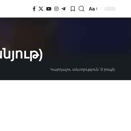
Aa
Font
Resizer
նյութ)
Կարդալու տևողություն՝ 0 րոպե: