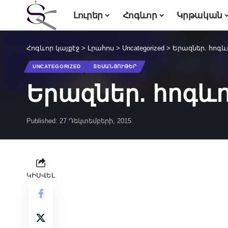
Լուրեր
Հոգևոր
Կրթական
Հոգևոր կայքէջ
>
Լրահոս
>
Uncategorized
>
Երազներ. հոգևո
UNCATEGORIZED
ՏԵՍԱՆՅՈՒԹԵՐ
Երազներ. հոգևո
Published: 27 Դեկտեմբերի, 2015
ԿԻՍՎԵԼ