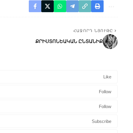
ՀԱՋՈՐԴ ՆՅՈՒԹԸ
ՔՐԻՍՏՈՆԵԱԿԱՆ ԸՆՏԱՆԻՔ
Like
Follow
Follow
Subscribe