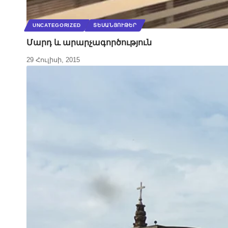
UNCATEGORIZED
ՏԵՍԱՆՅՈՒԹԵՐ
Մարդ և արարչագործություն
29 Հուլիսի, 2015