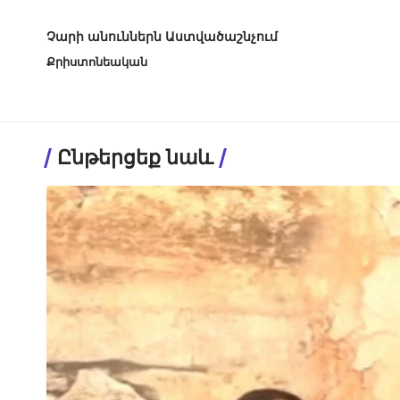
Չարի անուններն Աստվածաշնչում
Քրիստոնեական
Ընթերցեք նաև