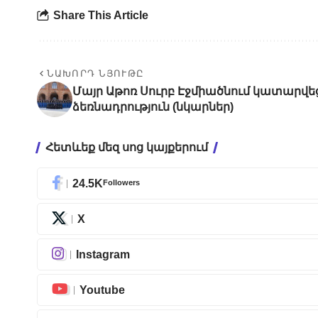
Share This Article
ՆԱԽՈՐԴ ՆՅՈՒԹԸ
Մայր Աթոռ Սուրբ Էջմիածնում կատար
ձեռնադրություն (նկարներ)
Հետևեք մեզ սոց կայքերում
24.5K
Followers
X
Instagram
Youtube